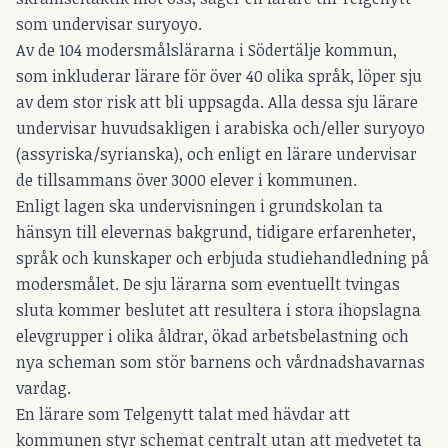
som undervisar suryoyo.
Av de 104 modersmålslärarna i Södertälje kommun,
som inkluderar lärare för över 40 olika språk, löper sju
av dem stor risk att bli uppsagda. Alla dessa sju lärare
undervisar huvudsakligen i arabiska och/eller suryoyo
(assyriska/syrianska), och enligt en lärare undervisar
de tillsammans över 3000 elever i kommunen.
Enligt lagen ska undervisningen i grundskolan ta
hänsyn till elevernas bakgrund, tidigare erfarenheter,
språk och kunskaper och erbjuda studiehandledning på
modersmålet. De sju lärarna som eventuellt tvingas
sluta kommer beslutet att resultera i stora ihopslagna
elevgrupper i olika åldrar, ökad arbetsbelastning och
nya scheman som stör barnens och vårdnadshavarnas
vardag.
En lärare som Telgenytt talat med hävdar att
kommunen styr schemat centralt utan att medvetet ta