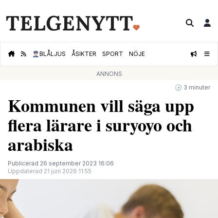
👮🏻‍♂️
BLÅLJUS
ÅSIKTER
SPORT
NÖJE
ANNONS
🕝 3 minuter
Kommunen vill säga upp
flera lärare i suryoyo och
arabiska
Publicerad 26 september 2023 16:06
Uppdaterad 21 juni 2026 11:55