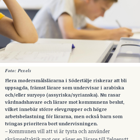
Foto: Pexels
Flera modersmålslärarna i Södertälje riskerar att bli
uppsagda, främst lärare som undervisar i arabiska
och/eller suryoyo (assyriska/syrianska). Nu rasar
vårdnadshavare och lärare mot kommunens beslut,
vilket innebär större elevgrupper och högre
arbetsbelastning för lärarna, men också barn som
tvingas prioritera bort undervisningen.
– Kommunen vill att vi är tysta och använder
skrämseltaktik mot oss, säger en lärare till Telgenytt