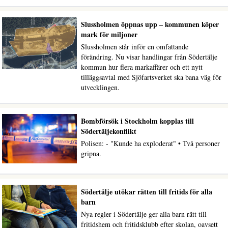
Slussholmen öppnas upp – kommunen köper
mark för miljoner
Slussholmen står inför en omfattande
förändring. Nu visar handlingar från Södertälje
kommun hur flera markaffärer och ett nytt
tilläggsavtal med Sjöfartsverket ska bana väg för
utvecklingen.
Bombförsök i Stockholm kopplas till
Södertäljekonflikt
Polisen: - "Kunde ha exploderat" • Två personer
gripna.
Södertälje utökar rätten till fritids för alla
barn
Nya regler i Södertälje ger alla barn rätt till
fritidshem och fritidsklubb efter skolan, oavsett