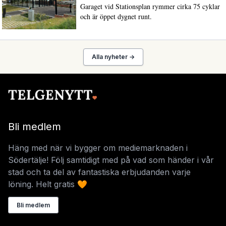
Garaget vid Stationsplan rymmer cirka 75 cyklar
och är öppet dygnet runt.
Alla nyheter →
Bli medlem
Häng med när vi bygger om mediemarknaden i
Södertälje! Följ samtidigt med på vad som händer i vår
stad och ta del av fantastiska erbjudanden varje
löning. Helt gratis 🧡
Bli medlem