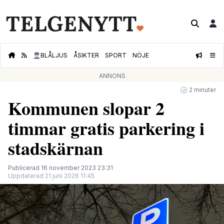
👮🏻‍♂️
BLÅLJUS
ÅSIKTER
SPORT
NÖJE
ANNONS
🕝 2 minuter
Kommunen slopar 2
timmar gratis parkering i
stadskärnan
Publicerad 16 november 2023 23:31
Uppdaterad 21 juni 2026 11:45