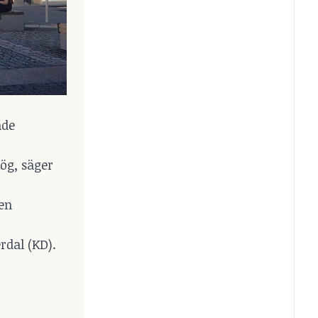
ade
ög, säger
en
rdal (KD).