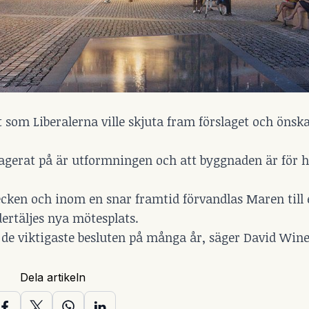
t som Liberalerna ville skjuta fram förslaget och önsk
reagerat på är utformningen och att byggnaden är för h
cken och inom en snar framtid förvandlas Maren till 
dertäljes nya mötesplats.
v de viktigaste besluten på många år, säger David Wine
Dela artikeln