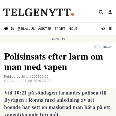
👮🏻‍♂️
BLÅLJUS
ÅSIKTER
SPORT
NÖJE
ANNONS
🕝 1 minuter
Polisinsats efter larm om
man med vapen
Publicerad 20 juni 2021 02:00
Uppdaterad 16 juni 2026 23:27
Vid 10:21 på söndagen larmades polisen till
Byvägen i Ronna med anledning av att
boende har sett en maskerad man bära på ett
vapenliknande föremål.