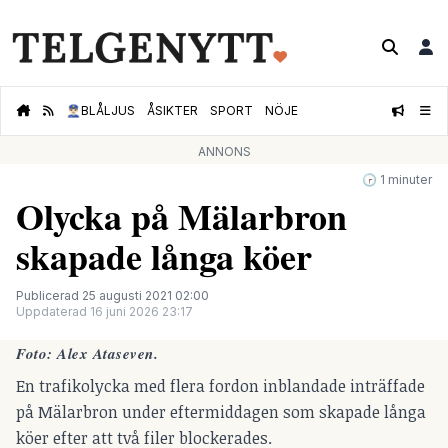
👮🏻‍♂️
BLÅLJUS
ÅSIKTER
SPORT
NÖJE
ANNONS
🕝 1 minuter
Olycka på Mälarbron
skapade långa köer
Publicerad 25 augusti 2021 02:00
Uppdaterad 16 juni 2026 23:17
Foto: Alex Ataseven.
En trafikolycka med flera fordon inblandade inträffade
på Mälarbron under eftermiddagen som skapade långa
köer efter att två filer blockerades.