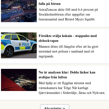
falla på börsen
AstraZenecas aktie föll med 6,6 procent på
Stockholmsbörsen efter uppgifter om
fusionssamtal med Bristol Myers Squibb.
Försökte svälja kokain - stoppades med
elchockvapen
Mannen döms till fängelse efter att ha gjort
motstånd mot polisen i samband med ett
ingripande.
Nu är analysen klar: Dolda läckor kan
avslöjas från luften
Med hjälp av ett flygplan utrustat med
värmekamera har Telge Nät kartlagt
fjärrvärmenätet i Södertälje, Järna och Nykvarn.
Alla nyheter →