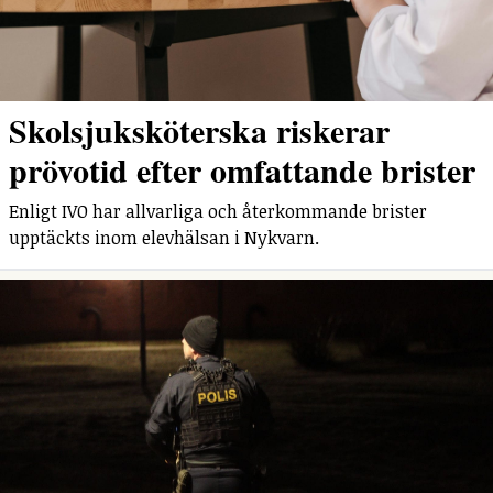
Skolsjuksköterska riskerar
prövotid efter omfattande brister
Enligt IVO har allvarliga och återkommande brister
upptäckts inom elevhälsan i Nykvarn.