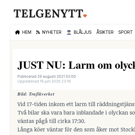
HEM
NYHETER
👮🏻‍♂️
BLÅLJUS
ÅSIKTER
SPORT
JUST NU: Larm om olycka
Publicerad 29 augusti 2021 02:00
Uppdaterad 16 juni 2026 23:16
Bild: Trafikverket
Vid 17-tiden inkom ett larm till räddningstjän
Två bilar ska vara bara inblandade i olyckan s
väntas pågå till cirka 17:30.
Långa köer väntar för den som åker mot Stoc