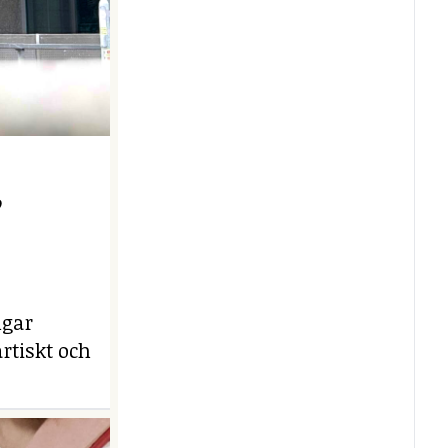
e
ngar
rtiskt och