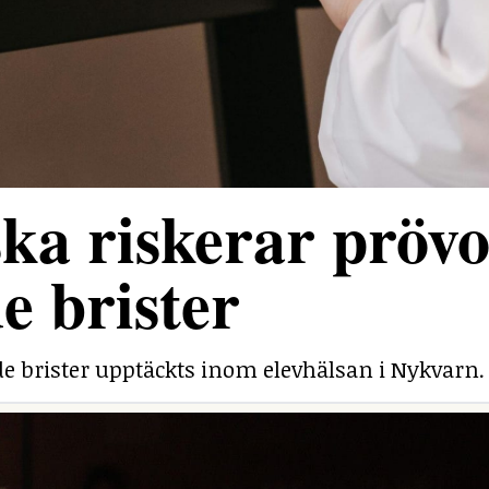
ka riskerar prövo
e brister
e brister upptäckts inom elevhälsan i Nykvarn.