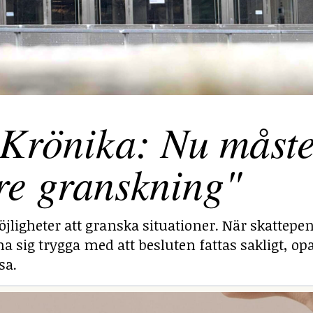
Krönika: Nu måst
re granskning"
jligheter att granska situationer. När skattepe
g trygga med att besluten fattas sakligt, opa
sa.