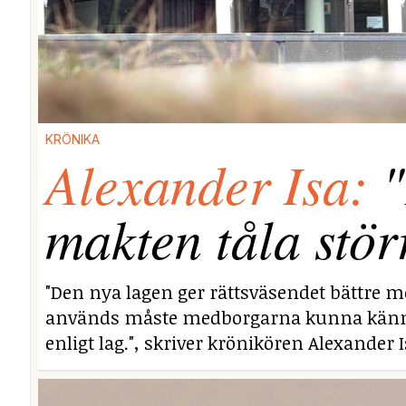
KRÖNIKA
Alexander Isa:
"
makten tåla stör
"Den nya lagen ger rättsväsendet bättre mö
används måste medborgarna kunna känna si
enligt lag.", skriver krönikören Alexander I