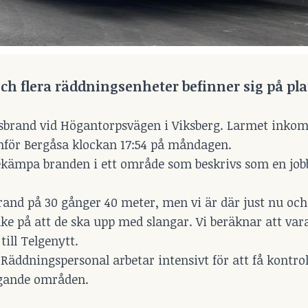
och flera räddningsenheter befinner sig på plat
äsbrand vid Högantorpsvägen i Viksberg. Larmet inkom 
nför Bergåsa klockan 17:54 på måndagen.
 bekämpa branden i ett område som beskrivs som en job
rand på 30 gånger 40 meter, men vi är där just nu och
nke på att de ska upp med slangar. Vi beräknar att vara
till Telgenytt.
äddningspersonal arbetar intensivt för att få kontrol
iggande områden.