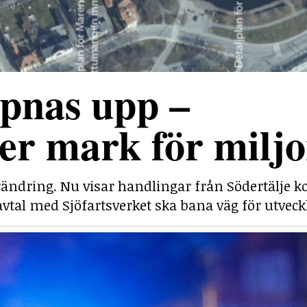
pnas upp –
r mark för miljo
rändring. Nu visar handlingar från Södertälj
savtal med Sjöfartsverket ska bana väg för utveck