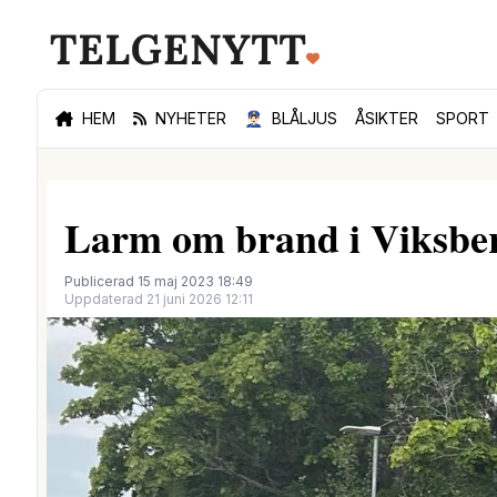
HEM
NYHETER
👮🏻‍♂️
BLÅLJUS
ÅSIKTER
SPORT
Larm om brand i Viksber
Publicerad 15 maj 2023 18:49
Uppdaterad 21 juni 2026 12:11