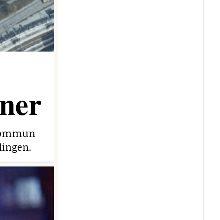
ner
e kommun
lingen.