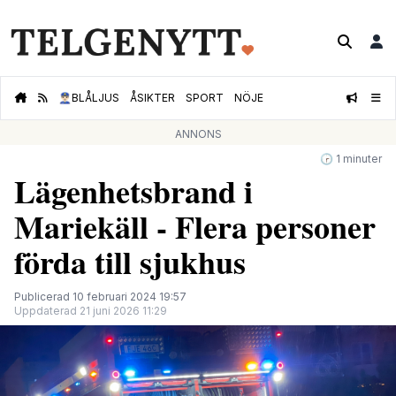
👮🏻‍♂️
BLÅLJUS
ÅSIKTER
SPORT
NÖJE
ANNONS
🕝 1 minuter
Lägenhetsbrand i
Mariekäll - Flera personer
förda till sjukhus
Publicerad 10 februari 2024 19:57
Uppdaterad 21 juni 2026 11:29