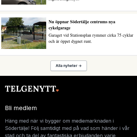
Nu öppnar Södertälje centrums nya
cykelgarage
Garaget vid Stationsplan rymmer cirka 75 cyklar
och är öppet dygnet runt.
Alla nyheter →
Bli medlem
Häng med när vi bygger om mediemarknaden i
Södertälje! Följ samtidigt med på vad som händer i vår
stad och ta del av fantastiska erbjudanden varje