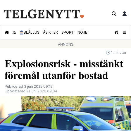
👮🏻‍♂️
BLÅLJUS
ÅSIKTER
SPORT
NÖJE
ANNONS
🕝 1 minuter
Explosionsrisk - misstänkt
föremål utanför bostad
Publicerad 3 juni 2025 09:19
Uppdaterad 21 juni 2026 09:04