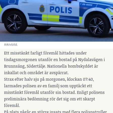
Arkivbild.
Ett misstänkt farligt föremål hittades under
tisdagsmorgonen utanför en bostad på Nydalavägen i
Brunnsäng, Södertälje. Nationella bombskyddet är
inkallat och området är avspärrat.
Strax efter halv sju på morgonen, klockan 07:40,
larmades polisen av en familj som upptäckt ett
misstänkt föremål utanför sin bostad. Enligt polisens
preliminära bedömning rör det sig om ett skarpt
föremål.
På plats pågår en större insats med flera polispatruller,