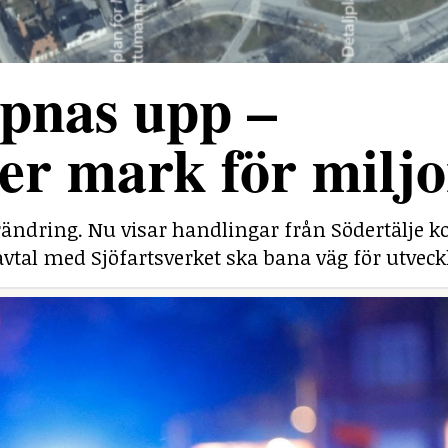
pnas upp –
r mark för miljo
rändring. Nu visar handlingar från Södertälj
savtal med Sjöfartsverket ska bana väg för utveck