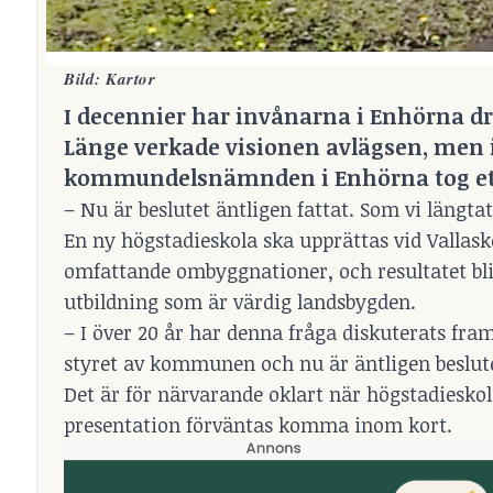
Bild: Kartor
I decennier har invånarna i Enhörna dr
Länge verkade visionen avlägsen, men i
kommundelsnämnden i Enhörna tog ett 
– Nu är beslutet äntligen fattat. Som vi längta
En ny högstadieskola ska upprättas vid Vallas
omfattande ombyggnationer, och resultatet bl
utbildning som är värdig landsbygden.
– I över 20 år har denna fråga diskuterats fra
styret av kommunen och nu är äntligen beslute
Det är för närvarande oklart när högstadieskol
presentation förväntas komma inom kort.