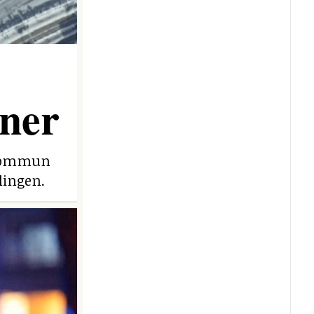
ner
e kommun
lingen.