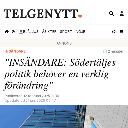
👮🏻‍♂️
BLÅLJUS
ÅSIKTER
SPORT
NÖJE
ANNONS
INSÄNDARE
🕝 2 minuter
"INSÄNDARE: Södertäljes
politik behöver en verklig
förändring"
Publicerad 12 februari 2025 11:30
Uppdaterad 21 juni 2026 09:47