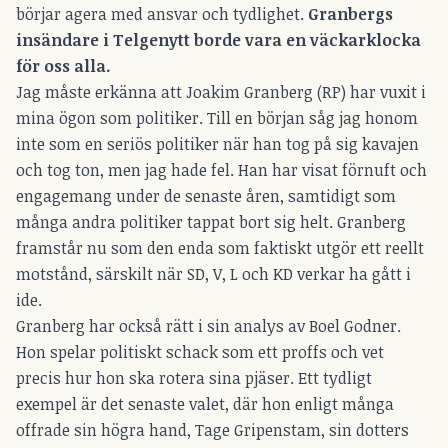
börjar agera med ansvar och tydlighet.
Granbergs
insändare i Telgenytt borde vara en väckarklocka
för oss alla.
Jag måste erkänna att Joakim Granberg (RP) har vuxit i
mina ögon som politiker. Till en början såg jag honom
inte som en seriös politiker när han tog på sig kavajen
och tog ton, men jag hade fel. Han har visat förnuft och
engagemang under de senaste åren, samtidigt som
många andra politiker tappat bort sig helt. Granberg
framstår nu som den enda som faktiskt utgör ett reellt
motstånd, särskilt när SD, V, L och KD verkar ha gått i
ide.
Granberg har också rätt i sin analys av Boel Godner.
Hon spelar politiskt schack som ett proffs och vet
precis hur hon ska rotera sina pjäser. Ett tydligt
exempel är det senaste valet, där hon enligt många
offrade sin högra hand, Tage Gripenstam, sin dotters