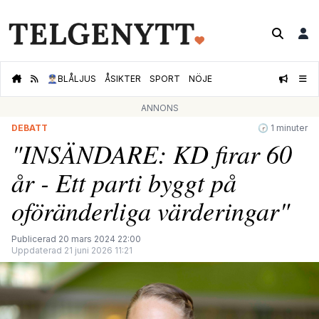
👮🏻‍♂️
BLÅLJUS
ÅSIKTER
SPORT
NÖJE
ANNONS
DEBATT
🕝 1 minuter
"INSÄNDARE: KD firar 60
år - Ett parti byggt på
oföränderliga värderingar"
Publicerad 20 mars 2024 22:00
Uppdaterad 21 juni 2026 11:21