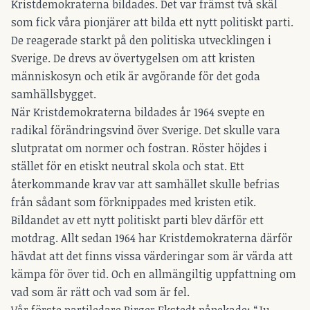
Kristdemokraterna bildades. Det var främst två skäl
som fick våra pionjärer att bilda ett nytt politiskt parti.
De reagerade starkt på den politiska utvecklingen i
Sverige. De drevs av övertygelsen om att kristen
människosyn och etik är avgörande för det goda
samhällsbygget.
När Kristdemokraterna bildades år 1964 svepte en
radikal förändringsvind över Sverige. Det skulle vara
slutpratat om normer och fostran. Röster höjdes i
stället för en etiskt neutral skola och stat. Ett
återkommande krav var att samhället skulle befrias
från sådant som förknippades med kristen etik.
Bildandet av ett nytt politiskt parti blev därför ett
motdrag. Allt sedan 1964 har Kristdemokraterna därför
hävdat att det finns vissa värderingar som är värda att
kämpa för över tid. Och en allmängiltig uppfattning om
vad som är rätt och vad som är fel.
Vår förste partiledare Birger Ekstedt påpekade: “Ju