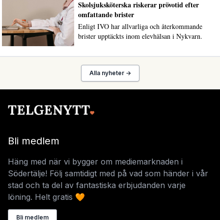
Skolsjuksköterska riskerar prövotid efter
omfattande brister
Enligt IVO har allvarliga och återkommande
brister upptäckts inom elevhälsan i Nykvarn.
Alla nyheter →
Bli medlem
Häng med när vi bygger om mediemarknaden i
Södertälje! Följ samtidigt med på vad som händer i vår
stad och ta del av fantastiska erbjudanden varje
löning. Helt gratis 🧡
Bli medlem