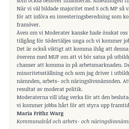
som också behöver finansieras. Anledningen till
När vi väl bildade majoritet med S och MP så v
för att införa en investeringsberedning som k
framöver.
Även om vi Moderater kanske hade önskat oss e
tillgång för Södertäljes unga och vi kommer job
Det är också viktigt att komma ihåg att denna 
överens med MUF om att vi bör satsa på utbil
chanser att komma in på arbetsmarknaden. Dett
minoritetsställning och som jag driver i utbi
nämnden, arbets- och näringslivsnämnden. Att 
resultat av moderat politik.
Moderaterna vill idag verka för att den beslu
vi kommer jobba hårt för att styra upp framtid
Maria Frithz Warg
Kommunalråd och arbets- och näringslivsnäm