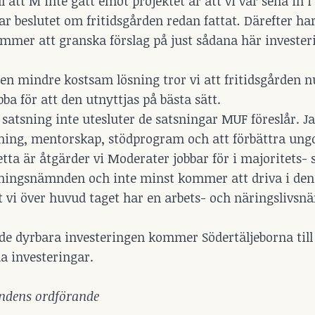
 att M inte gått emot projektet är att vi var sena in i
ar beslutet om fritidsgården redan fattat
.
Därefter har
ommer att granska förslag på just sådana här invester
n mindre kostsam lösning tror vi att fritidsgården nu
ba för att den utnyttjas på bästa sätt.
satsning inte utesluter de satsningar MUF föreslår. Ja
dning, mentorskap, stödprogram och att förbättra un
a är åtgärder vi Moderater jobbar för i majoritets- 
ldningsnämnden och inte minst kommer att driva i de
vi över huvud taget har en arbets- och näringslivsn
tade dyrbara investeringen kommer Södertäljeborna til
a investeringar.
ndens ordförande