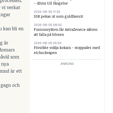
 processen
.
– döms till fängelse
 vi verkat
2026-08-05 11:30
ingar
SSK pekas ut som guldfavorit
2026-08-05 08:00
 kan bli en
Fusionsrykten får AstraZeneca-aktien
att falla på börsen
g är
2026-08-05 05:00
Försökte svälja kokain - stoppades med
gdomars
elchockvapen
såväl som
n nya
ANNONS
ämnd är ett
l gagn och