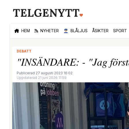
HEM
NYHETER
👮🏻‍♂️
BLÅLJUS
ÅSIKTER
SPORT
DEBATT
"INSÄNDARE: - "Jag först
Publicerad 27 augusti 2023 16:02
Uppdaterad 21 juni 2026 11:59