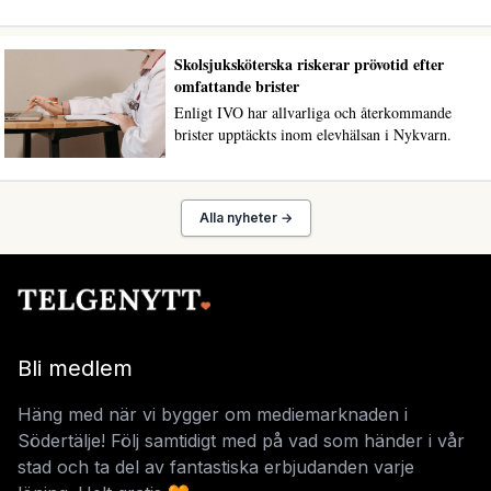
Skolsjuksköterska riskerar prövotid efter
omfattande brister
Enligt IVO har allvarliga och återkommande
brister upptäckts inom elevhälsan i Nykvarn.
Alla nyheter →
Bli medlem
Häng med när vi bygger om mediemarknaden i
Södertälje! Följ samtidigt med på vad som händer i vår
stad och ta del av fantastiska erbjudanden varje