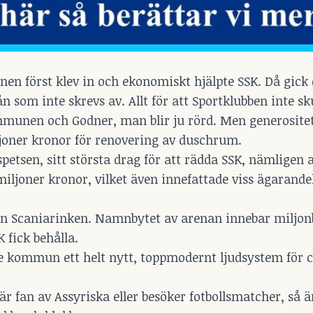
n först klev in och ekonomiskt hjälpte SSK. Då gick 
 som inte skrevs av. Allt för att Sportklubben inte s
mmunen och Godner, man blir ju rörd. Men generosite
iljoner kronor för renovering av duschrum.
etsen, sitt största drag för att rädda SSK, nämligen a
miljoner kronor, vilket även innefattade viss ägarandel
en Scaniarinken. Namnbytet av arenan innebar miljon
 fick behålla.
je kommun ett helt nytt, toppmodernt ljudsystem för 
r fan av Assyriska eller besöker fotbollsmatcher, så 