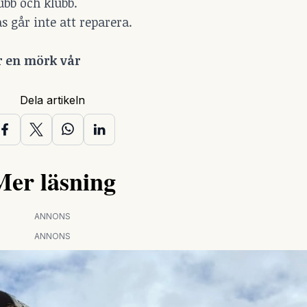
ubb och klubb.
as går inte att reparera.
r en mörk vår
Dela artikeln
Mer läsning
ANNONS
ANNONS