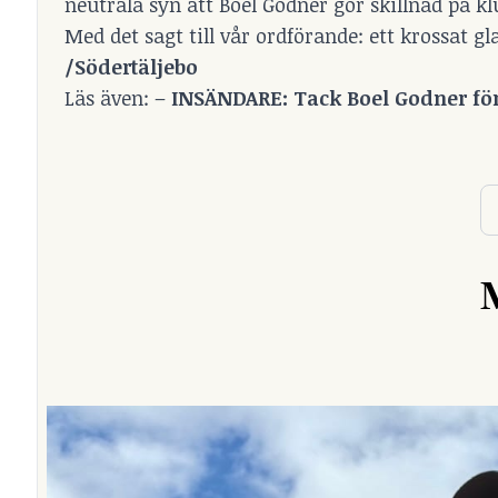
neutrala syn att Boel Godner gör skillnad på kl
Med det sagt till vår ordförande: ett krossat gl
/Södertäljebo
Läs även: –
INSÄNDARE: Tack Boel Godner fö