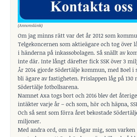
(Annonslänk)
Om jag minns rätt var det år 2012 som kommune
Telgekoncernen som aktieägare och tog över lån
i händerna på inkassobolagen. Så snällt av ko
inte där. Inte långt därefter fick SSK över 3 m
År 2014 gjorde Södertälje kommun, med Boel i sp
bli ägare av fastigheten. Prislappen låg på 130 
Södertälje fotbollsarena.
Namnet Axa togs bort och 2016 blev det återig
intäkter varje år – och som, hör och häpna, SSK
Och så sent som förra året bekostade Södertäl
miljoner.
Med andra ord, om ni frågar mig, som varken ä