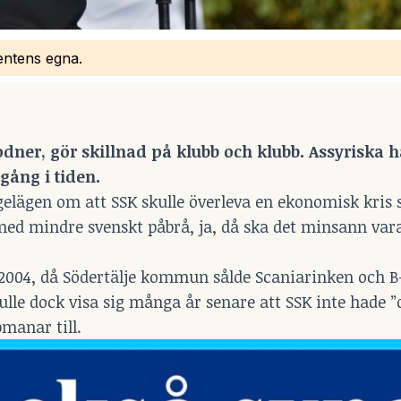
bentens egna.
dner, gör skillnad på klubb och klubb.
Assyriska h
gång i tiden.
gelägen om att SSK skulle överleva en ekonomisk kris
 med mindre svenskt påbrå, ja, då ska det minsann var
ll 2004, då Södertälje kommun sålde Scaniarinken och B
kulle dock visa sig många år senare att SSK inte hade 
manar till.