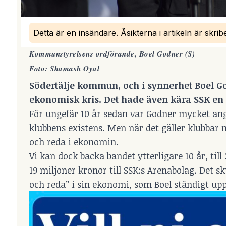
Detta är en insändare. Åsikterna i artikeln är skri
Kommunstyrelsens ordförande, Boel Godner (S)
Foto: Shamash Oyal
Södertälje kommun, och i synnerhet Boel Go
ekonomisk kris
. Det hade även kära SSK en 
För ungefär 10 år sedan var Godner mycket an
klubbens existens. Men när det gäller klubbar
och reda i ekonomin.
Vi kan dock backa bandet ytterligare 10 år, ti
19 miljoner kronor till SSK:s Arenabolag. Det s
och reda” i sin ekonomi, som Boel ständigt upp