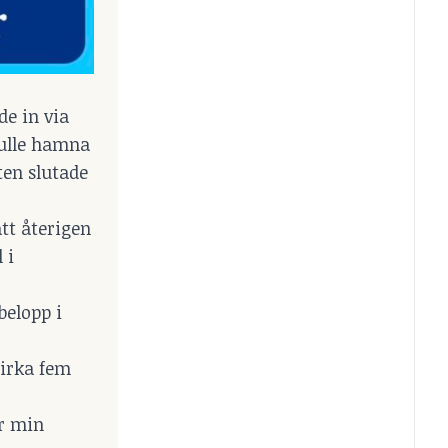
de in via
kulle hamna
ten slutade
tt återigen
 i
belopp i
cirka fem
är min