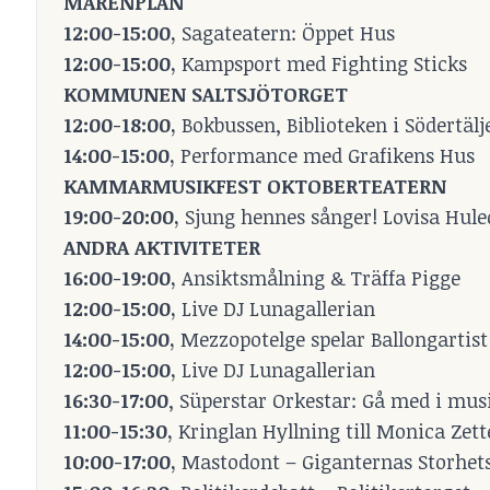
MARENPLAN
12:00-15:00,
Sagateatern: Öppet Hus
12:00-15:00,
Kampsport med Fighting Sticks
KOMMUNEN SALTSJÖTORGET
12:00-18:00,
Bokbussen, Biblioteken i Södertälj
14:00-15:00,
Performance med Grafikens Hus
KAMMARMUSIKFEST OKTOBERTEATERN
19:00-20:00,
Sjung hennes sånger! Lovisa Hule
ANDRA AKTIVITETER
16:00-19:00,
Ansiktsmålning & Träffa Pigge
12:00-15:00,
Live DJ Lunagallerian
14:00-15:00,
Mezzopotelge spelar Ballongartist 
12:00-15:00,
Live DJ Lunagallerian
16:30-17:00
, Süperstar Orkestar: Gå med i musi
11:00-15:30,
Kringlan Hyllning till Monica Zett
10:00-17:00,
Mastodont – Giganternas Storhet