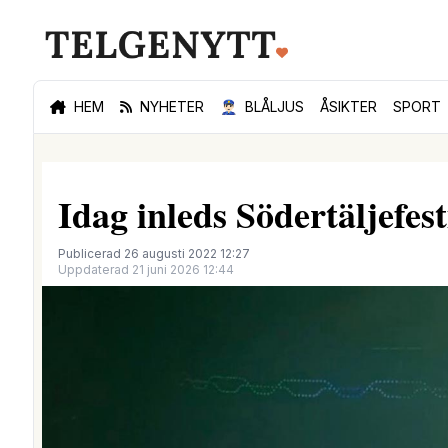
HEM
NYHETER
👮🏻‍♂️
BLÅLJUS
ÅSIKTER
SPORT
Idag inleds Södertäljefes
Publicerad 26 augusti 2022 12:27
Uppdaterad 21 juni 2026 12:44