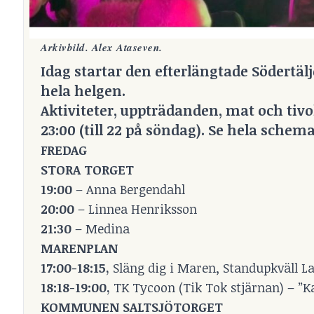
Arkivbild. Alex Ataseven.
Idag startar den efterlängtade Södertä
hela helgen.
Aktiviteter, uppträdanden, mat och tivol
23:00 (till 22 på söndag). Se hela schema
FREDAG
STORA TORGET
19:00
– Anna Bergendahl
20:00
– Linnea Henriksson
21:30
– Medina
MARENPLAN
17:00-18:15,
Släng dig i Maren, Standupkväll L
18:18-19:00,
TK Tycoon (Tik Tok stjärnan) – ”K
KOMMUNEN SALTSJÖTORGET