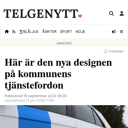
👮🏻‍♂️
BLÅLJUS
ÅSIKTER
SPORT
NÖJE
ANNONS
🕝 1 minuter
Här är den nya designen
på kommunens
tjänstefordon
Publicerad 19 september 2023 06:00
Uppdaterad 21 juni 2026 11:56