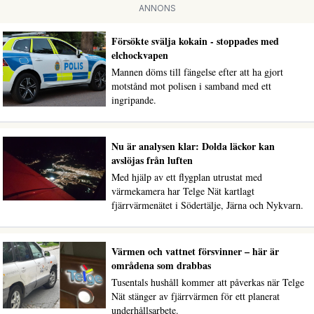
ANNONS
Försökte svälja kokain - stoppades med
elchockvapen
Mannen döms till fängelse efter att ha gjort
motstånd mot polisen i samband med ett
ingripande.
Nu är analysen klar: Dolda läckor kan
avslöjas från luften
Med hjälp av ett flygplan utrustat med
värmekamera har Telge Nät kartlagt
fjärrvärmenätet i Södertälje, Järna och Nykvarn.
Värmen och vattnet försvinner – här är
områdena som drabbas
Tusentals hushåll kommer att påverkas när Telge
Nät stänger av fjärrvärmen för ett planerat
underhållsarbete.