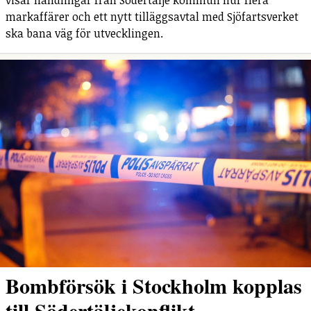
visar handlingar från Södertälje kommun hur flera
markaffärer och ett nytt tilläggsavtal med Sjöfartsverket
ska bana väg för utvecklingen.
Bombförsök i Stockholm kopplas
till Södertäljekonflikt