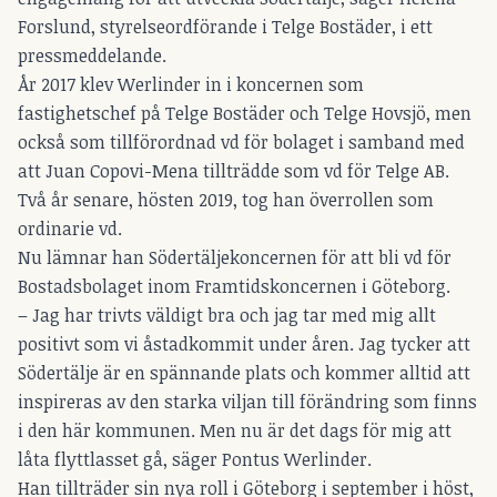
Forslund, styrelseordförande i Telge Bostäder, i ett
pressmeddelande.
År 2017 klev Werlinder in i koncernen som
fastighetschef på Telge Bostäder och Telge Hovsjö, men
också som tillförordnad vd för bolaget i samband med
att Juan Copovi-Mena tillträdde som vd för Telge AB.
Två år senare, hösten 2019, tog han överrollen som
ordinarie vd.
Nu lämnar han Södertäljekoncernen för att bli vd för
Bostadsbolaget inom Framtidskoncernen i Göteborg.
– Jag har trivts väldigt bra och jag tar med mig allt
positivt som vi åstadkommit under åren. Jag tycker att
Södertälje är en spännande plats och kommer alltid att
inspireras av den starka viljan till förändring som finns
i den här kommunen. Men nu är det dags för mig att
låta flyttlasset gå, säger Pontus Werlinder.
Han tillträder sin nya roll i Göteborg i september i höst,