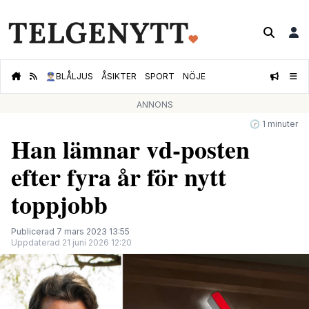
👮🏻‍♂️
BLÅLJUS
ÅSIKTER
SPORT
NÖJE
ANNONS
🕝 1 minuter
Han lämnar vd-posten
efter fyra år för nytt
toppjobb
Publicerad 7 mars 2023 13:55
Uppdaterad 21 juni 2026 12:20