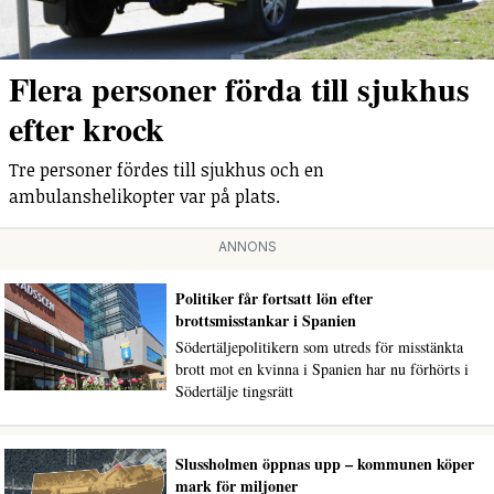
Flera personer förda till sjukhus
efter krock
Tre personer fördes till sjukhus och en
ambulanshelikopter var på plats.
ANNONS
Politiker får fortsatt lön efter
brottsmisstankar i Spanien
Södertäljepolitikern som utreds för misstänkta
brott mot en kvinna i Spanien har nu förhörts i
Södertälje tingsrätt
Slussholmen öppnas upp – kommunen köper
mark för miljoner