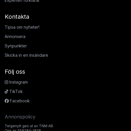
Experten förklarar
Kontakta
Tipsa om nyheter!
Annonsera
Synpunkter
Skicka in en insändare
Följ oss
Instagram
TikTok
Facebook
Annonspolicy
Telgenytt ges ut av TNM AB.
Org. nr: 559284-1828