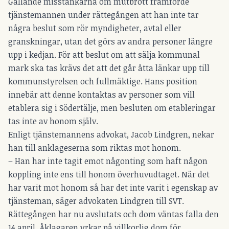
Gällande misstankarna om mutbrott framförde
tjänstemannen under rättegången att han inte tar
några beslut som rör myndigheter, avtal eller
granskningar, utan det görs av andra personer längre
upp i kedjan. För att beslut om att sälja kommunal
mark ska tas krävs det att det går åtta länkar upp till
kommunstyrelsen och fullmäktige. Hans position
innebär att denne kontaktas av personer som vill
etablera sig i Södertälje, men besluten om etableringar
tas inte av honom själv.
Enligt tjänstemannens advokat, Jacob Lindgren, nekar
han till anklageserna som riktas mot honom.
– Han har inte tagit emot någonting som haft någon
koppling inte ens till honom överhuvudtaget. När det
har varit mot honom så har det inte varit i egenskap av
tjänsteman, säger advokaten Lindgren till SVT.
Rättegången har nu avslutats och dom väntas falla den
14 april. Åklagaren yrkar på villkorlig dom för