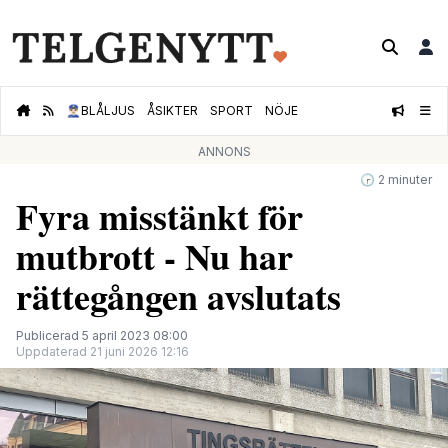
👮🏻‍♂️
BLÅLJUS
ÅSIKTER
SPORT
NÖJE
ANNONS
🕝 2 minuter
Fyra misstänkt för
mutbrott - Nu har
rättegången avslutats
Publicerad 5 april 2023 08:00
Uppdaterad 21 juni 2026 12:16