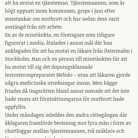
att ha mutat en tjänsteman. Tjänstemannen, som är
högt uppsatt inom kommunen, greps i juni efter
misstankar om mutbrott och har sedan dess varit
avstängd från sitt arbete.
En av de misstänkta, en företagare som tidigare
figurerat i media, åtalades i annat mål där han
anklagades för att ha mutat en läkare från Östermalm i
Stockholm. Han och en person till misstänktes för att
ha mutat till sig det dopningsklassade
testosteronpreparatet Nebido – utan att läkaren gjorde
några medicinska utredningar innan. Men bägge
friades då tingsrätten bland annat menade att det inte
hade visats att förutsättningarna för mutbrott hade
uppfyllts.
Under måndagen inleddes den andra rättegången där
åklagaren framförde bevisning mot fyra män i form av
chattloggar mellan tjänstemannen, två mäklare och