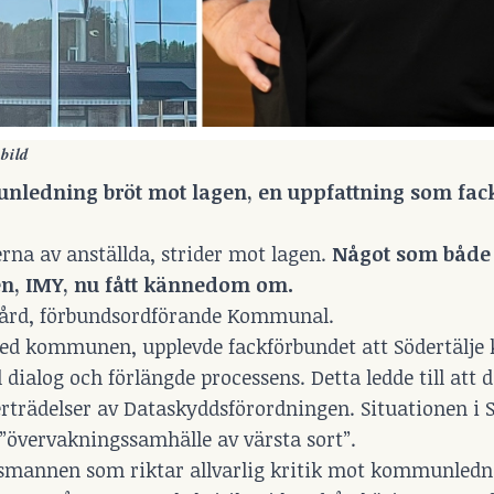
bild
mmunledning bröt mot lagen, en uppfattning som fa
lerna av anställda, strider mot lagen.
Något som både
n, IMY, nu fått kännedom om.
egård, förbundsordförande Kommunal.
med kommunen, upplevde fackförbundet att Södertälj
dialog och förlängde processens. Detta ledde till att 
erträdelser av Dataskyddsförordningen. Situationen i S
 ”övervakningssamhälle av värsta sort”.
smannen som riktar allvarlig kritik mot kommunledn