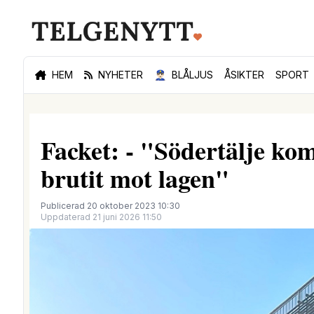
HEM
NYHETER
👮🏻‍♂️
BLÅLJUS
ÅSIKTER
SPORT
Facket: - "Södertälje k
brutit mot lagen"
Publicerad 20 oktober 2023 10:30
Uppdaterad 21 juni 2026 11:50