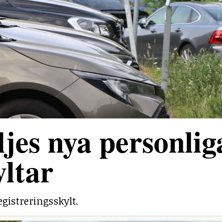
jes nya personlig
yltar
egistreringsskylt.