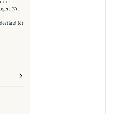
ör att
lagen. Nu
destånd för