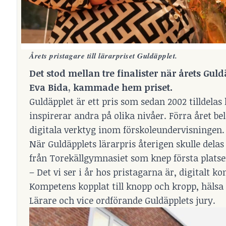
Årets pristagare till lärarpriset Guldäpplet.
Det stod mellan tre finalister när årets Guld
Eva Bida, kammade hem priset.
Guldäpplet är ett pris som sedan 2002 tilldela
inspirerar andra på olika nivåer. Förra året be
digitala verktyg inom förskoleundervisningen.
När Guldäpplets lärarpris återigen skulle delas
från Torekällgymnasiet som knep första platsen
– Det vi ser i år hos pristagarna är, digitalt 
Kompetens kopplat till knopp och kropp, hälsa 
Lärare och vice ordförande Guldäpplets jury.