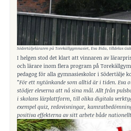
Södertäljeläraren på Torekällgymnasiet, Eva Bida, tilldelas Gul
I helgen stod det klart att vinnaren av lärarpris
och lärare inom flera program på Torekällgymn
pedagog för alla gymnasieskolor i Södertälje
”För ett nytänkande som alltid är i tiden. Eva
stödjer eleverna att nå sina mål. Allt från pu
i skolans lärplattform, till olika digitala verk
exempel quiz, redovisningar, kamratbedömning
positiva effekterna av sitt arbete både nationell