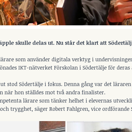
äpple skulle delas ut. Nu står det klart att Södertäl
s lärare som använder digitala verktyg i undervisninge
lönades IKT-nätverket Förskolan i Södertälje för deras
 ut stod Södertälje i fokus. Denna gång var det läraren
 när hon ställdes mot två andra finalister.
kompetenta lärare som tänker helhet i elevernas utveckl
och trygghet, säger Robert Fahlgren, vice ordförande 