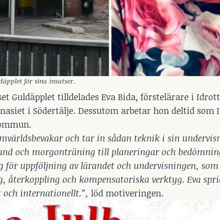
däpplet för sina insatser.
et Guldäpplet tilldelades Eva Bida, förstelärare i Idrot
asiet i Södertälje. Dessutom arbetar hon deltid som 
 kommun.
 omvärldsbevakar och tar in sådan teknik i sin undervi
lsband och morgonträning till planeringar och bedömni
tyg för uppföljning av lärandet och undervisningen, som 
, återkoppling och kompensatoriska verktyg. Eva spri
t och internationellt.”,
löd motiveringen.