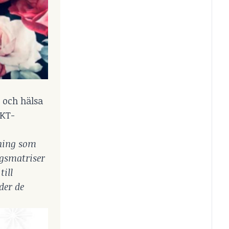
t och hälsa
IKT-
sning som
ngsmatriser
till
der de