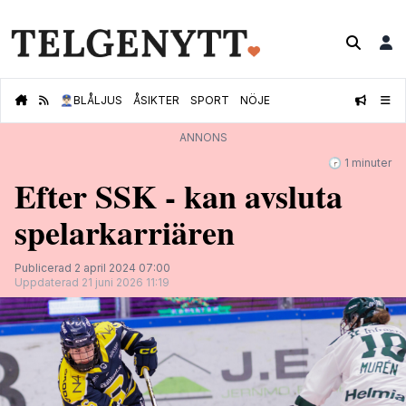
👮🏻‍♂️
BLÅLJUS
ÅSIKTER
SPORT
NÖJE
ANNONS
🕝 1 minuter
Efter SSK - kan avsluta
spelarkarriären
Publicerad 2 april 2024 07:00
Uppdaterad 21 juni 2026 11:19