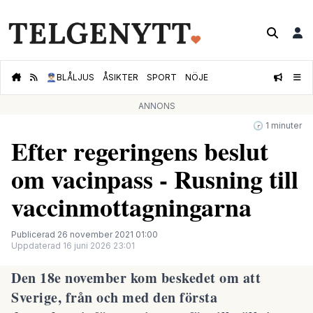
👮🏻‍♂️
BLÅLJUS
ÅSIKTER
SPORT
NÖJE
ANNONS
🕝 1 minuter
Efter regeringens beslut
om vacinpass - Rusning till
vaccinmottagningarna
Publicerad 26 november 2021 01:00
Uppdaterad 16 juni 2026 23:01
Den 18e november kom beskedet om att
Sverige, från och med den första