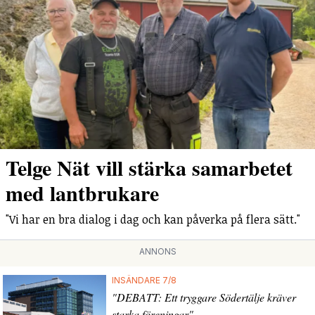
Telge Nät vill stärka samarbetet
med lantbrukare
"Vi har en bra dialog i dag och kan påverka på flera sätt."
ANNONS
INSÄNDARE 7/8
"DEBATT: Ett tryggare Södertälje kräver
starka föreningar"