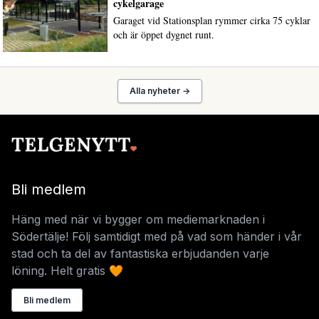
cykelgarage
Garaget vid Stationsplan rymmer cirka 75 cyklar
och är öppet dygnet runt.
Alla nyheter →
Bli medlem
Häng med när vi bygger om mediemarknaden i
Södertälje! Följ samtidigt med på vad som händer i vår
stad och ta del av fantastiska erbjudanden varje
löning. Helt gratis 🧡
Bli medlem