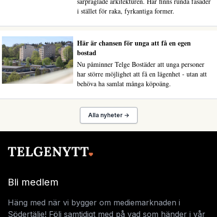
särpräglade arkitekturen. Här finns runda fasader
i stället för raka, fyrkantiga former.
Här är chansen för unga att få en egen
bostad
Nu påminner Telge Bostäder att unga personer
har större möjlighet att få en lägenhet - utan att
behöva ha samlat många köpoäng.
Alla nyheter →
Bli medlem
Häng med när vi bygger om mediemarknaden i
Södertälje! Följ samtidigt med på vad som händer i vår