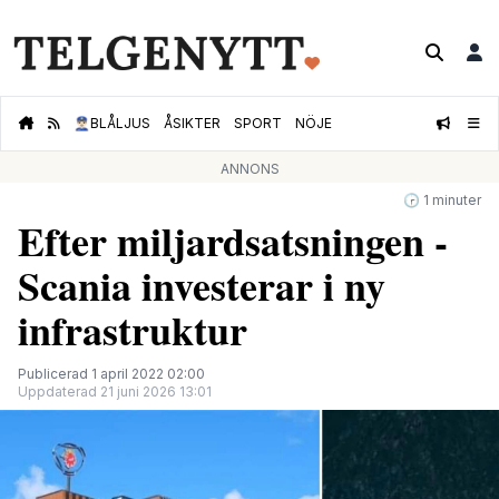
👮🏻‍♂️
BLÅLJUS
ÅSIKTER
SPORT
NÖJE
ANNONS
🕝 1 minuter
Efter miljardsatsningen -
Scania investerar i ny
infrastruktur
Publicerad 1 april 2022 02:00
Uppdaterad 21 juni 2026 13:01