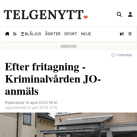
👮🏻‍♂️
BLÅLJUS
ÅSIKTER
SPORT
NÖJE
ANNONS
🕝 1 minuter
Efter fritagning -
Kriminalvården JO-
anmäls
Publicerad 14 april 2023 19:41
Uppdaterad 21 juni 2026 12:15