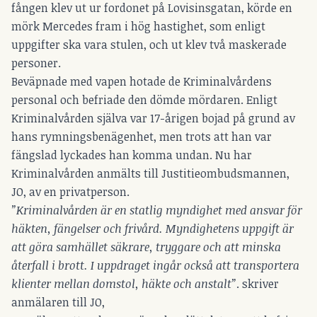
fången klev ut ur fordonet på Lovisinsgatan, körde en
mörk Mercedes fram i hög hastighet, som enligt
uppgifter ska vara stulen, och ut klev två maskerade
personer.
Beväpnade med vapen hotade de Kriminalvårdens
personal och befriade den dömde mördaren. Enligt
Kriminalvården själva var 17-årigen bojad på grund av
hans rymningsbenägenhet, men trots att han var
fängslad lyckades han komma undan. Nu har
Kriminalvården anmälts till Justitieombudsmannen,
JO, av en privatperson.
”Kriminalvården är en statlig myndighet med ansvar för
häkten, fängelser och frivård. Myndighetens uppgift är
att göra samhället säkrare, tryggare och att minska
återfall i brott. I uppdraget ingår också att transportera
klienter mellan domstol, häkte och anstalt”
. skriver
anmälaren till JO,