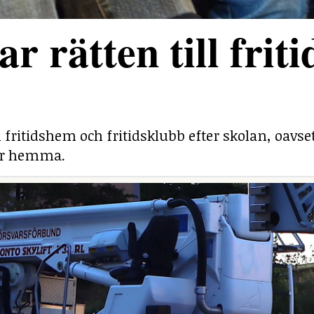
r rätten till friti
ill fritidshem och fritidsklubb efter skolan, oavs
 är hemma.