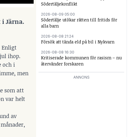
Södertäljekonflikt
2026-08-09 05:00
Södertälje utökar rätten till fritids för
 i Järna.
alla barn
2026-08-08 21:24
Försök att tända eld på bil i Nykvarn
 Enligt
2026-08-08 16:30
ul ihop.
Kritiserade kommunen för rasism – nu
 och i
återvänder forskaren
n timme, men
ANNONS
de som att
n var helt
und av
å månader,