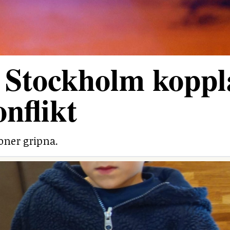
 Stockholm koppl
onflikt
soner gripna.