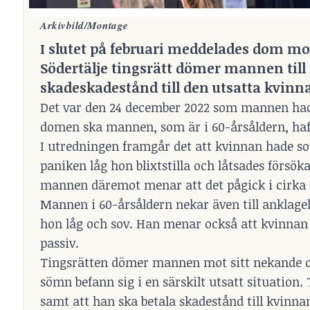
Arkivbild/Montage
I slutet på februari meddelades dom mot
Södertälje tingsrätt dömer mannen till f
skadeskadestånd till den utsatta kvinn
Det var den 24 december 2022 som mannen hade 
domen ska mannen, som är i 60-årsåldern, haft
I utredningen framgår det att kvinnan hade s
paniken låg hon blixtstilla och låtsades försö
mannen däremot menar att det pågick i cirka 
Mannen i 60-årsåldern nekar även till anklage
hon låg och sov. Han menar också att kvinnan in
passiv.
Tingsrätten dömer mannen mot sitt nekande o
sömn befann sig i en särskilt utsatt situation
samt att han ska betala skadestånd till kvinna