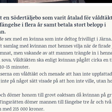
 en Södertäljebo som varit åtalad för våldtäkt
ängelse i flera år samt betala stort belopp i
an.
sex med en kvinna som inte deltog frivilligt i Järna.
 samlag med kvinnan mot hennes vilja när de firade j
omnat, men vakande av att mannen trängde in i henne
ka sova. Våldtäkten ska enligt kvinnan pågått cirka e
10-15 minuter.
lserna om våldtäkt och menade att han inte uppfatta
te på något sätt visade på att hon inte ville, utan ho
ch dömer honom till grovt oaktsam då kvinnan på gr
. Tingsrätten dömer mannen till fängelse tre år och tv
n med 215 000 kronor.