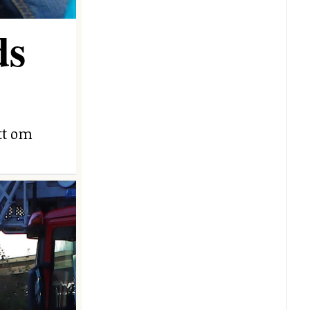
ds
ett om