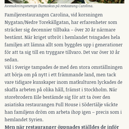
Avsmakningsmenyn Damaskus på restaurang Carolina.
Familjerestaurangen Carolina, vid korsningen
Nygatan/Nedre Torekällgatan, har erfarenheter som
sträcker sig decennier tillbaka – över 20 år närmare
bestämt. När kriget utbröt i hemlandet tvingades hela
familjen att lämna allt som byggdes upp i generationer
för att ta sig till en tryggare tillvaro. Det var över 10 år
sedan.
Väl i Sverige tampades de med den stora omställningen
att börja om på nytt i ett främmande land, men tack
vare tidigare kunskaper inom matkulturen lyckades de
skaffa arbeten på olika håll, främst i Stockholm. När
storebrodern Eile bestämde sig för att ta över den
asiatiska restaurangen Full House i Södertälje väckte
han familjens dröm om arbeta ihop igen – precis som i
hemlandet Syrien.
Men när restauranger öppnades ställdes de inför