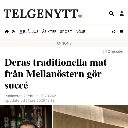
👮🏻‍♂️
BLÅLJUS
ÅSIKTER
SPORT
NÖJE
ANNONS
🕝 2 minuter
Deras traditionella mat
från Mellanöstern gör
succé
Publicerad 2 februari 2023 21:21
Uppdaterad 21 juni 2026 12:23