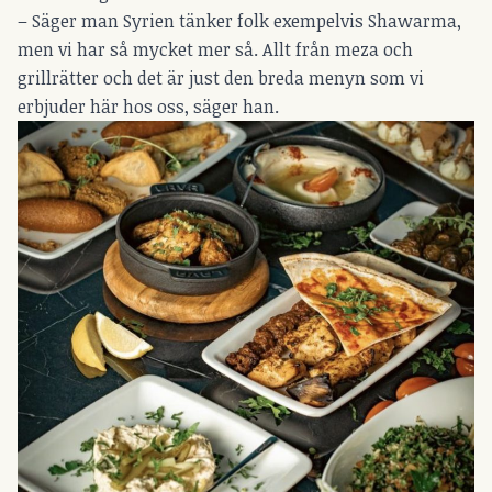
– Säger man Syrien tänker folk exempelvis Shawarma,
men vi har så mycket mer så. Allt från meza och
grillrätter och det är just den breda menyn som vi
erbjuder här hos oss, säger han.