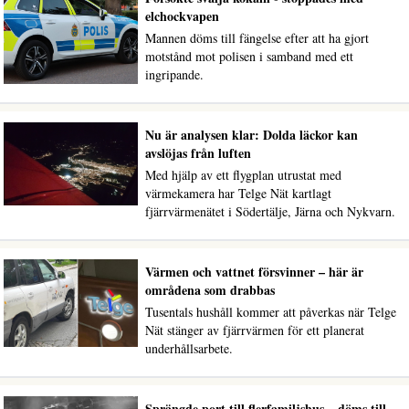
elchockvapen
Mannen döms till fängelse efter att ha gjort
motstånd mot polisen i samband med ett
ingripande.
Nu är analysen klar: Dolda läckor kan
avslöjas från luften
Med hjälp av ett flygplan utrustat med
värmekamera har Telge Nät kartlagt
fjärrvärmenätet i Södertälje, Järna och Nykvarn.
Värmen och vattnet försvinner – här är
områdena som drabbas
Tusentals hushåll kommer att påverkas när Telge
Nät stänger av fjärrvärmen för ett planerat
underhållsarbete.
Sprängde port till flerfamiljshus – döms till