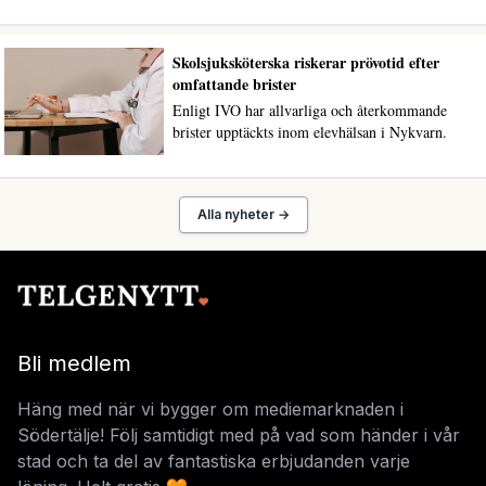
Skolsjuksköterska riskerar prövotid efter
omfattande brister
Enligt IVO har allvarliga och återkommande
brister upptäckts inom elevhälsan i Nykvarn.
Alla nyheter →
Bli medlem
Häng med när vi bygger om mediemarknaden i
Södertälje! Följ samtidigt med på vad som händer i vår
stad och ta del av fantastiska erbjudanden varje