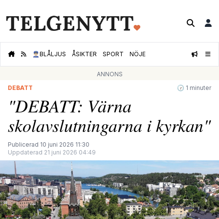
👮🏻‍♂️
BLÅLJUS
ÅSIKTER
SPORT
NÖJE
ANNONS
DEBATT
🕝 1 minuter
"DEBATT: Värna
skolavslutningarna i kyrkan"
Publicerad 10 juni 2026 11:30
Uppdaterad 21 juni 2026 04:49