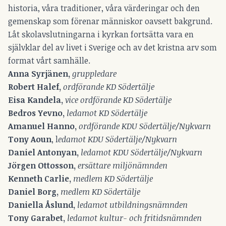
historia, våra traditioner, våra värderingar och den
gemenskap som förenar människor oavsett bakgrund.
Låt skolavslutningarna i kyrkan fortsätta vara en
självklar del av livet i Sverige och av det kristna arv som
format vårt samhälle.
Anna Syrjänen,
gruppledare
Robert Halef,
ordförande KD Södertälje
Eisa Kandela,
vice ordförande KD Södertälje
Bedros Yevno,
ledamot KD Södertälje
Amanuel Hanno,
ordförande
KDU
Södertälje/Nykvarn
Tony Aoun
, l
edamot KDU Södertälje/Nykvarn
Daniel Antonyan,
ledamot KDU Södertälje/Nykvarn
Jörgen Ottosson,
ersättare
miljönämnden
Kenneth Carlie,
medlem KD Södertälje
Daniel Borg,
medlem KD Södertälje
Daniella Åslund,
ledamot
utbildningsnämnden
Tony Garabet,
ledamot kultur- och fritidsnämnden