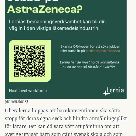
(Annonslänk)
Liberalerna hoppas att barnkonventionen ska sätta
stopp för deras egna svek och hindra anmälningsplikt
för lärare. Det kan då vara värt att påminna om att
Sverige utvisar barn som går i svensk skola och som