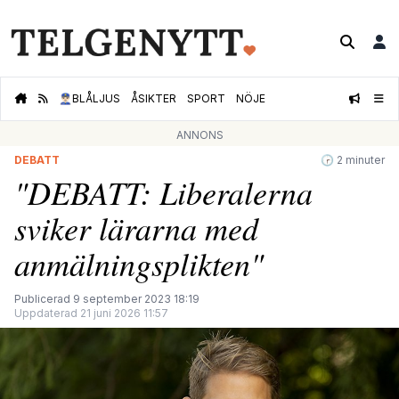
👮🏻‍♂️
BLÅLJUS
ÅSIKTER
SPORT
NÖJE
ANNONS
DEBATT
🕝 2 minuter
"DEBATT: Liberalerna
sviker lärarna med
anmälningsplikten"
Publicerad 9 september 2023 18:19
Uppdaterad 21 juni 2026 11:57