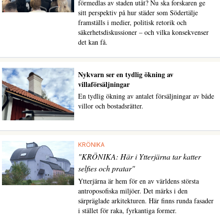
förmedlas av staden utåt? Nu ska forskaren ge
sitt perspektiv på hur städer som Södertälje
framställs i medier, politisk retorik och
säkerhetsdiskussioner – och vilka konsekvenser
det kan få.
Nykvarn ser en tydlig ökning av
villaförsäljningar
En tydlig ökning av antalet försäljningar av både
villor och bostadsrätter.
KRÖNIKA
"KRÖNIKA: Här i Ytterjärna tar katter
selfies och pratar"
Ytterjärna är hem för en av världens största
antroposofiska miljöer. Det märks i den
särpräglade arkitekturen. Här finns runda fasader
i stället för raka, fyrkantiga former.