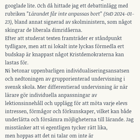
googlade lite. Och då hittade jag ett debattinlägg med
rubriken
”Lärandet får inte anpassas bort” (SvD 2024-01-
23),
bland annat signerad av skolministern, som något
skingrar de liberala dimridåerna.
Efter att studerat texten framträder er ståndpunkt
tydligare, men att ni lokalt inte lyckas förmedla ert
budskap är knappast något Kristdemokraterna kan
lastas för.
Ni betonar uppenbarligen individualiseringsansatsen
och nedtoningen av grupporienterad undervisning i
svensk skola. Mer differentierad undervisning är när
lärare gör individuella anpassningar av
lektionsinnehåll och upplägg för att möta varje elevs
intressen, förmågor och förkunskaper, vilket kan både
underlätta och försämra möjligheterna till lärande. Jag
misstänker att vi egentligen tycker rätt lika,
men hoppas att det ni talar om inte är