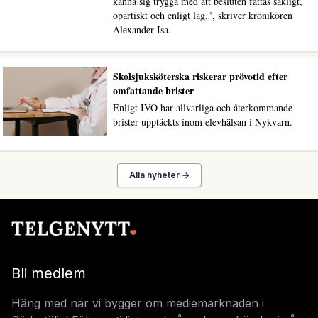
känna sig trygga med att besluten fattas sakligt,
opartiskt och enligt lag.", skriver krönikören
Alexander Isa.
Skolsjuksköterska riskerar prövotid efter
omfattande brister
Enligt IVO har allvarliga och återkommande
brister upptäckts inom elevhälsan i Nykvarn.
Alla nyheter →
Bli medlem
Häng med när vi bygger om mediemarknaden i