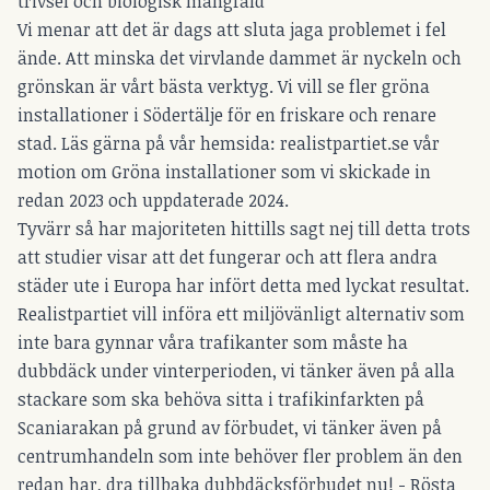
trivsel och biologisk mångfald
Vi menar att det är dags att sluta jaga problemet i fel
ände. Att minska det virvlande dammet är nyckeln och
grönskan är vårt bästa verktyg. Vi vill se fler gröna
installationer i Södertälje för en friskare och renare
stad. Läs gärna på vår hemsida: realistpartiet.se vår
motion om Gröna installationer som vi skickade in
redan 2023 och uppdaterade 2024.
Tyvärr så har majoriteten hittills sagt nej till detta trots
att studier visar att det fungerar och att flera andra
städer ute i Europa har infört detta med lyckat resultat.
Realistpartiet vill införa ett miljövänligt alternativ som
inte bara gynnar våra trafikanter som måste ha
dubbdäck under vinterperioden, vi tänker även på alla
stackare som ska behöva sitta i trafikinfarkten på
Scaniarakan på grund av förbudet, vi tänker även på
centrumhandeln som inte behöver fler problem än den
redan har, dra tillbaka dubbdäcksförbudet nu! - Rösta