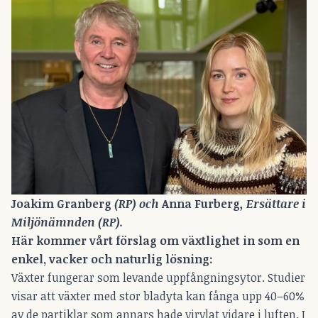
Joakim Granberg 
(RP) och 
Anna Furberg
, Ersättare i 
Miljönämnden (RP).
Här kommer vårt förslag om växtlighet in som en
enkel, vacker och naturlig lösning:
Växter fungerar som levande uppfångningsytor. Studier
visar att växter med stor bladyta kan fånga upp 40–60%
av de partiklar som annars hade virvlat vidare i luften. I