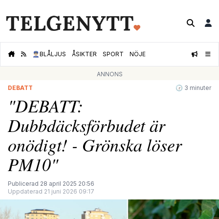
👮🏻‍♂️
BLÅLJUS
ÅSIKTER
SPORT
NÖJE
ANNONS
DEBATT
🕝 3 minuter
"DEBATT:
Dubbdäcksförbudet är
onödigt! - Grönska löser
PM10"
Publicerad 28 april 2025 20:56
Uppdaterad 21 juni 2026 09:17