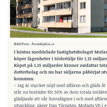
Bild/Foto: Fornhöjden.se
I höstas meddelade fastighetsbolaget Mofast
köper lägenheter i Södertälje för 1,15 milja
Köpet på 1,15 miljarder kronor omfattar tota
dotterbolag och nu har säljarna påbörjat u
kommun.
– Jag är mycket nöjd med affären och gläds åt 
står nu bostäder för 50% av dom totala intäkte
glädjande att vår huvudägare i och med affären 
utveckling, säger Dan Törnsten, Mofasts VD i 