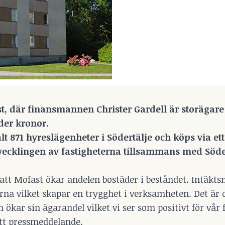
, där finansmannen Christer Gardell är storägare i
rder kronor.
lt 871 hyreslägenheter i Södertälje och köps via ett
tvecklingen av fastigheterna tillsammans med Söde
att Mofast ökar andelen bostäder i beståndet. Intäkts
rna vilket skapar en trygghet i verksamheten. Det är 
ökar sin ägarandel vilket vi ser som positivt för vår 
ett pressmeddelande.