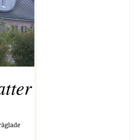
tter
räglade