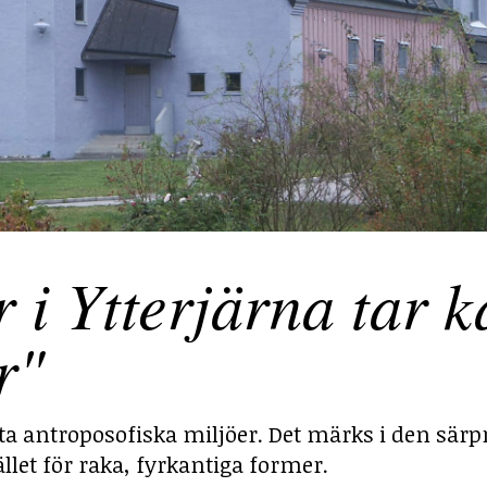
 Ytterjärna tar ka
r"
sta antroposofiska miljöer. Det märks i den särp
llet för raka, fyrkantiga former.