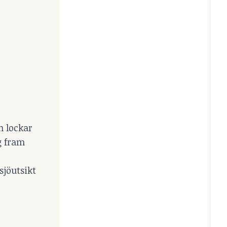
m lockar
g fram
sjöutsikt