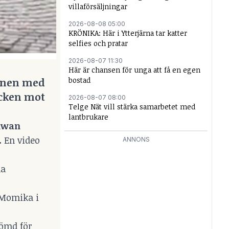
villaförsäljningar
2026-08-08 05:00
KRÖNIKA: Här i Ytterjärna tar katter
selfies och pratar
2026-08-07 11:30
Här är chansen för unga att få en egen
bostad
annen med
tacken mot
2026-08-07 08:00
Telge Nät vill stärka samarbetet med
lantbrukare
lwan
.
En video
ANNONS
la
 Momika i
dömd för