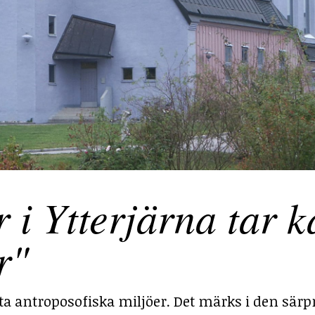
 Ytterjärna tar ka
r"
sta antroposofiska miljöer. Det märks i den särp