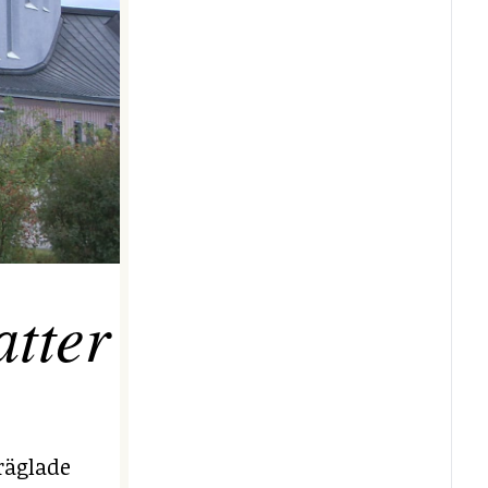
tter
räglade