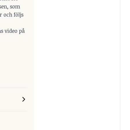
isen, som
 och följs
ns video på