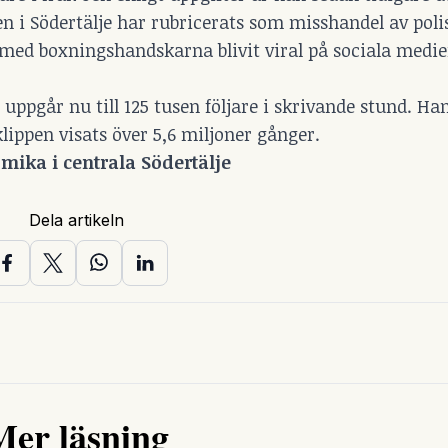
n i Södertälje har rubricerats som misshandel av pol
ed boxningshandskarna blivit viral på sociala medier
uppgår nu till 125 tusen följare i skrivande stund. Ha
klippen visats över 5,6 miljoner gånger.
ika i centrala Södertälje
Dela artikeln
Mer läsning