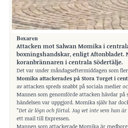
Boxaren
Attacken mot Salwan Momika i central
boxningshandskar, enligt
Aftonbladet
.
koranbrännaren i centrala Södertälje.
Det var under måndagseftermiddagen som fler
Momika attackerades på Stora Torget i cen
av attacken spreds snabbt på sociala medier 
Mannen som genomförde attacken hävdar på soci
händelsen var uppgjord. Momika själv har do
”Det är lögn och förtal. Jag vet inte vem han ä
ett mail till Expressen.
Mannen som attackerade Momika är medborgare 