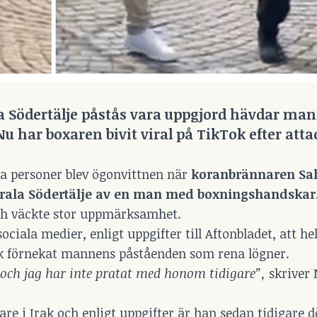
a Södertälje påstås vara uppgjord hävdar m
 Nu har boxaren bivit viral på TikTok efter at
a personer blev ögonvittnen när
koranbrännaren Sa
trala Södertälje av en man med boxningshandskar
och väckte stor uppmärksamhet.
ala medier, enligt uppgifter till Aftonbladet, att he
ck förnekat mannens påståenden som rena lögner.
r och jag har inte pratat med honom tidigare”,
skriver
i Irak och enligt uppgifter är han sedan tidigare 