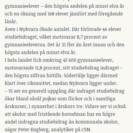
gymnasieelever – den högsta andelen på minst elva år
och en ökning med 168 elever jämfört med föregående
läsår.
Även i Nykvarn ökade antalet. Där förlorade 46 elever
studiebidraget, vilket motsvarar 8,7 procent av
gymnasieeleverna. Det är 21 fler än året innan och den
högsta andelen på minst elva år.
I hela landet fick omkring 43 600 gymnasieelever,
motsvarande 11,8 procent, sitt studiebidrag indraget –
den högsta siffran hittills. Södertälje ligger därmed
klart över rikssnittet, medan Nykvarn ligger under.
– Vi ser en generell uppgång där indraget studiebidrag
ökar bland såväl pojkar som flickor och i samtliga
årskurser, i synnerhet i årskurs tre. Vidare ser vi också
att skolor med fristående huvudman har en högre
andel indragna studiebidrag än kommunala skolor,
säger Peter Engberg, analytiker på CSN.