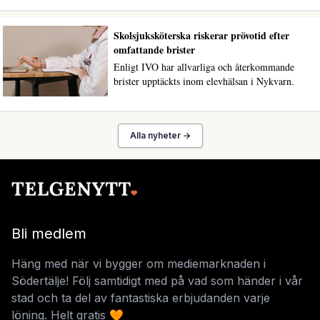
Skolsjuksköterska riskerar prövotid efter
omfattande brister
Enligt IVO har allvarliga och återkommande
brister upptäckts inom elevhälsan i Nykvarn.
Alla nyheter →
Bli medlem
Häng med när vi bygger om mediemarknaden i
Södertälje! Följ samtidigt med på vad som händer i vår
stad och ta del av fantastiska erbjudanden varje
löning. Helt gratis 🧡