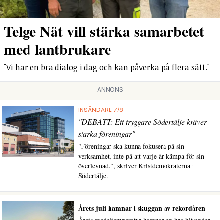
Telge Nät vill stärka samarbetet
med lantbrukare
"Vi har en bra dialog i dag och kan påverka på flera sätt."
ANNONS
INSÄNDARE 7/8
"DEBATT: Ett tryggare Södertälje kräver
starka föreningar"
"Föreningar ska kunna fokusera på sin
verksamhet, inte på att varje år kämpa för sin
överlevnad.", skriver Kristdemokraterna i
Södertälje.
Årets juli hamnar i skuggan av rekordåren
Årets medeltemperatur hamnar en bra bit under