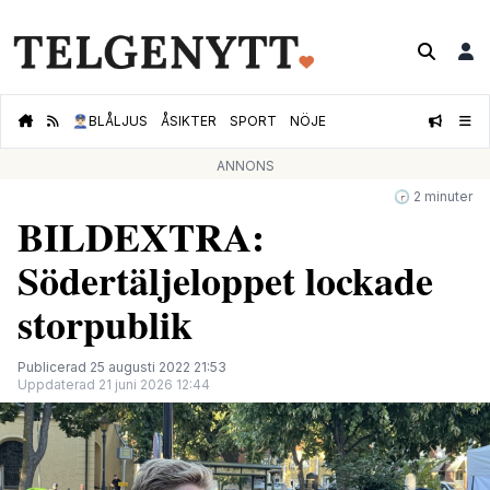
👮🏻‍♂️
BLÅLJUS
ÅSIKTER
SPORT
NÖJE
ANNONS
🕝 2 minuter
BILDEXTRA:
Södertäljeloppet lockade
storpublik
Publicerad 25 augusti 2022 21:53
Uppdaterad 21 juni 2026 12:44