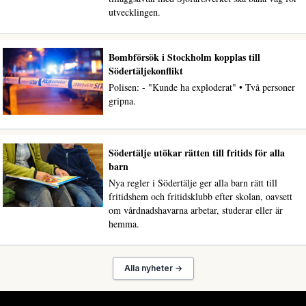
utvecklingen.
Bombförsök i Stockholm kopplas till
Södertäljekonflikt
Polisen: - "Kunde ha exploderat" • Två personer
gripna.
Södertälje utökar rätten till fritids för alla
barn
Nya regler i Södertälje ger alla barn rätt till
fritidshem och fritidsklubb efter skolan, oavsett
om vårdnadshavarna arbetar, studerar eller är
hemma.
Alla nyheter →