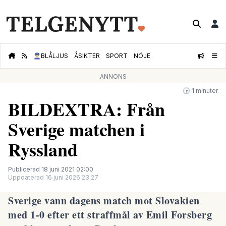
👮🏻‍♂️
BLÅLJUS
ÅSIKTER
SPORT
NÖJE
ANNONS
🕝 1 minuter
BILDEXTRA: Från
Sverige matchen i
Ryssland
Publicerad 18 juni 2021 02:00
Uppdaterad 16 juni 2026 23:27
Sverige vann dagens match mot Slovakien
med 1-0 efter ett straffmål av Emil Forsberg