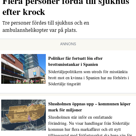
Flera personer förda till sjukhus
efter krock
Tre personer fördes till sjukhus och en
ambulanshelikopter var på plats.
ANNONS
Politiker får fortsatt lön efter
brottsmisstankar i Spanien
Södertäljepolitikern som utreds för misstänkta
brott mot en kvinna i Spanien har nu förhörts i
Södertälje tingsrätt
Slussholmen öppnas upp – kommunen köper
mark för miljoner
Slussholmen står inför en omfattande
förändring. Nu visar handlingar från Södertälje
kommun hur flera markaffärer och ett nytt
tilläggsavtal med Sjöfartsverket ska bana väg för