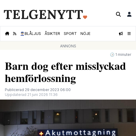
👮🏻‍♂️
BLÅLJUS
ÅSIKTER
SPORT
NÖJE
ANNONS
🕝 1 minuter
Barn dog efter misslyckad
hemförlossning
Publicerad 29 december 2023 06:00
Uppdaterad 21 juni 2026 11:36