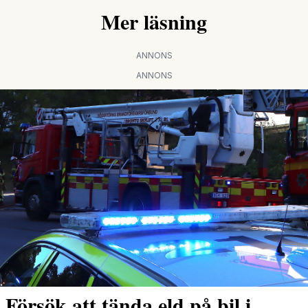
Mer läsning
ANNONS
ANNONS
Försök att tända eld på bil i