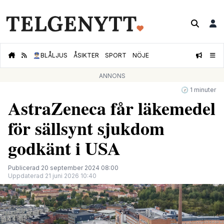
👮🏻‍♂️
BLÅLJUS
ÅSIKTER
SPORT
NÖJE
ANNONS
🕝 1 minuter
AstraZeneca får läkemedel
för sällsynt sjukdom
godkänt i USA
Publicerad 20 september 2024 08:00
Uppdaterad 21 juni 2026 10:40