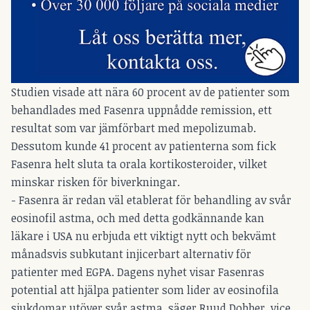
Studien visade att nära 60 procent av de patienter som
behandlades med Fasenra uppnådde remission, ett
resultat som var jämförbart med mepolizumab.
Dessutom kunde 41 procent av patienterna som fick
Fasenra helt sluta ta orala kortikosteroider, vilket
minskar risken för biverkningar.
- Fasenra är redan väl etablerat för behandling av svår
eosinofil astma, och med detta godkännande kan
läkare i USA nu erbjuda ett viktigt nytt och bekvämt
månadsvis subkutant injicerbart alternativ för
patienter med EGPA. Dagens nyhet visar Fasenras
potential att hjälpa patienter som lider av eosinofila
sjukdomar utöver svår astma, säger Ruud Dobber, vice