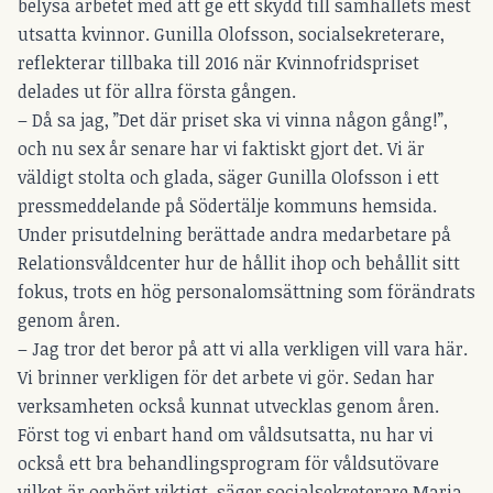
belysa arbetet med att ge ett skydd till samhällets mest
utsatta kvinnor. Gunilla Olofsson, socialsekreterare,
reflekterar tillbaka till 2016 när Kvinnofridspriset
delades ut för allra första gången.
– Då sa jag, ”Det där priset ska vi vinna någon gång!”,
och nu sex år senare har vi faktiskt gjort det. Vi är
väldigt stolta och glada, säger Gunilla Olofsson i ett
pressmeddelande på Södertälje kommuns hemsida.
Under prisutdelning berättade andra medarbetare på
Relationsvåldcenter hur de hållit ihop och behållit sitt
fokus, trots en hög personalomsättning som förändrats
genom åren.
– Jag tror det beror på att vi alla verkligen vill vara här.
Vi brinner verkligen för det arbete vi gör. Sedan har
verksamheten också kunnat utvecklas genom åren.
Först tog vi enbart hand om våldsutsatta, nu har vi
också ett bra behandlingsprogram för våldsutövare
vilket är oerhört viktigt, säger socialsekreterare Maria