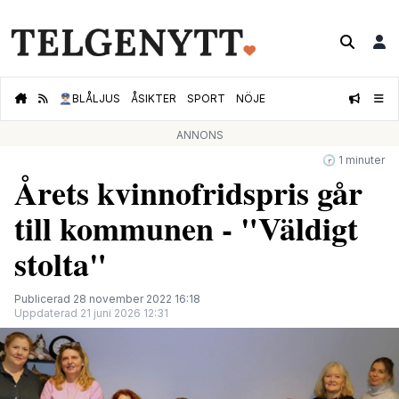
👮🏻‍♂️
BLÅLJUS
ÅSIKTER
SPORT
NÖJE
ANNONS
🕝 1 minuter
Årets kvinnofridspris går
till kommunen - "Väldigt
stolta"
Publicerad 28 november 2022 16:18
Uppdaterad 21 juni 2026 12:31