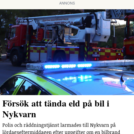
ANNONS
Försök att tända eld på bil i
Nykvarn
Polis och räddningstjänst larmades till Nykvarn på
lördagseftermiddagen efter uppgifter om en bilbrand