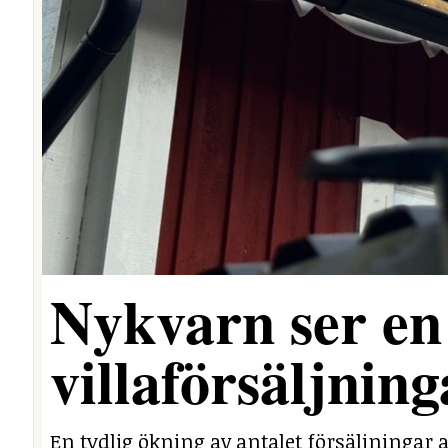
Nykvarn ser en 
villaförsäljning
En tydlig ökning av antalet försäljningar a