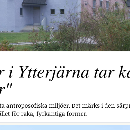
 Ytterjärna tar ka
r"
sta antroposofiska miljöer. Det märks i den särp
llet för raka, fyrkantiga former.