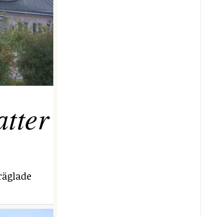
tter
räglade