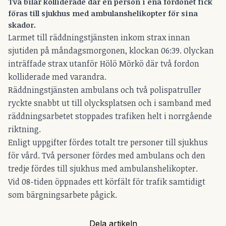
Två bilar kolliderade där en person i ena fordonet fick
föras till sjukhus med ambulanshelikopter för sina
skador.
Larmet till räddningstjänsten inkom strax innan
sjutiden på måndagsmorgonen, klockan 06:39. Olyckan
inträffade strax utanför Hölö Mörkö där två fordon
kolliderade med varandra.
Räddningstjänsten ambulans och två polispatruller
ryckte snabbt ut till olycksplatsen och i samband med
räddningsarbetet stoppades trafiken helt i norrgående
riktning.
Enligt uppgifter fördes totalt tre personer till sjukhus
för vård. Två personer fördes med ambulans och den
tredje fördes till sjukhus med ambulanshelikopter.
Vid 08-tiden öppnades ett körfält för trafik samtidigt
som bärgningsarbete pågick.
Dela artikeln