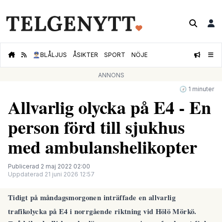
👮🏻‍♂️
BLÅLJUS
ÅSIKTER
SPORT
NÖJE
ANNONS
🕝 1 minuter
Allvarlig olycka på E4 - En
person förd till sjukhus
med ambulanshelikopter
Publicerad 2 maj 2022 02:00
Uppdaterad 21 juni 2026 12:57
Tidigt på måndagsmorgonen inträffade en allvarlig
trafikolycka på E4 i norrgående riktning vid Hölö Mörkö.