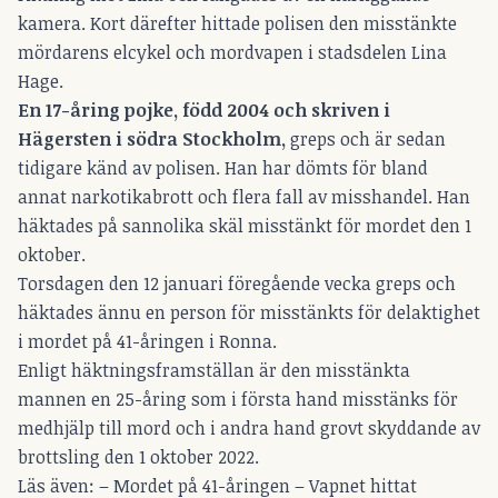
kamera. Kort därefter hittade polisen den misstänkte
mördarens elcykel och mordvapen i stadsdelen Lina
Hage.
En 17-åring pojke, född 2004 och skriven i
Hägersten i södra Stockholm
,
greps och är sedan
tidigare känd av polisen. Han har dömts för bland
annat narkotikabrott och flera fall av misshandel. Han
häktades på sannolika skäl misstänkt för mordet den 1
oktober.
Torsdagen den 12 januari föregående vecka greps och
häktades ännu en person för misstänkts för delaktighet
i mordet på 41-åringen i Ronna.
Enligt häktningsframställan är den misstänkta
mannen en 25-åring som i första hand misstänks för
medhjälp till mord och i andra hand grovt skyddande av
brottsling den 1 oktober 2022.
Läs även: –
Mordet på 41-åringen – Vapnet hittat