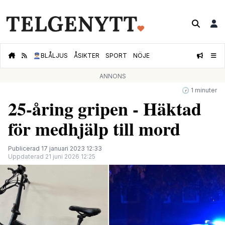
👮🏻‍♂️
BLÅLJUS
ÅSIKTER
SPORT
NÖJE
ANNONS
🕝 1 minuter
25-åring gripen - Häktad
för medhjälp till mord
Publicerad 17 januari 2023 12:33
Uppdaterad 21 juni 2026 12:25