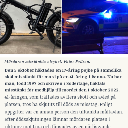
Mördaren misstänkta elcykel. Foto: Polisen.
Den 5 oktober häktades en 17-åring pojke på sannolika
skäl misstänkt för mord på en 41-åring i Ronna. Nu har
man, född 1997 och skriven i Södertälje, häktats
misstänkt för medhjälp till mordet
den 1 oktober 2022.
41-åringen, som träffades av flera skott och avled på
platsen, tros ha skjutits till döds av misstag. Enligt
uppgifter var en annan person den tilltänkta måltavlan.
Efter dödsskjutningen lämnar mördaren platsen i
riktning mot Lina och fångades av en närliggande