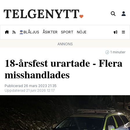
👮🏻‍♂️
BLÅLJUS
ÅSIKTER
SPORT
NÖJE
ANNONS
🕝 1 minuter
18-årsfest urartade - Flera
misshandlades
Publicerad 26 mars 2023 21:35
Uppdaterad 21 juni 2026 12:17