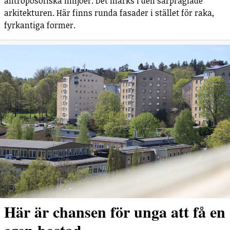
antroposofiska miljöer. Det märks i den särpräglade
arkitekturen. Här finns runda fasader i stället för raka,
fyrkantiga former.
Här är chansen för unga att få en
egen bostad