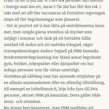
Fram till en 15 juli har vi 5 819 904 personer vaccinerats
i Sverige med dos ett, varav 3 716 260 har fått dos två. I
takt med att allt fler vaccineras så fortsätter regeringen
slopa all fler begränsningar som planerat.
– Det är positivt att vi kan lätta på restriktionerna ännu
mer, men umgås gärna utomhus så mycket som
möjligt i sommar och tänk på att fortsätta hålla
avstånd till andra och att undvika trängsel, säger
statsepidemiologen Anders Tegnell på FHM hemsida.
Kvadratmeterbegränsning har bland annat begränsat
gym, butiker, nöjesparker eller djurparker om hur
många personer som får vistas samtidigt.
Storleken på sällskap som har anvisade sittplatser på
en allmän sammankomst eller en offentlig tillställning,
till exempel en fotbollsmatch, höjs från fyra till åtta
personer, skriver FHM på hemsidan. Detta gäller både
inom- och utomhus.
Nu slopas begränsningen, men FHM meddelar att