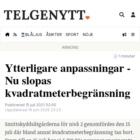
👮🏻‍♂️
BLÅLJUS
ÅSIKTER
SPORT
NÖJE
ANNONS
🕝 1 minuter
Ytterligare anpassningar -
Nu slopas
kvadratmeterbegränsning
Publicerad 15 juli 2021 02:00
Uppdaterad 16 juni 2026 23:23
Smittskyddsåtgärderna för nivå 2 genomfördes den 15
juli där bland annat kvadratmeterbegränsning tas bort.