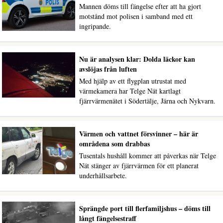
Mannen döms till fängelse efter att ha gjort
motstånd mot polisen i samband med ett
ingripande.
Nu är analysen klar: Dolda läckor kan
avslöjas från luften
Med hjälp av ett flygplan utrustat med
värmekamera har Telge Nät kartlagt
fjärrvärmenätet i Södertälje, Järna och Nykvarn.
Värmen och vattnet försvinner – här är
områdena som drabbas
Tusentals hushåll kommer att påverkas när Telge
Nät stänger av fjärrvärmen för ett planerat
underhållsarbete.
Sprängde port till flerfamiljshus – döms till
långt fängelsestraff