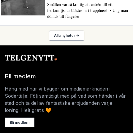
Smällen var så kraftig att entrén till ett
flerfamiljshus blåstes in i trapphuset. • Ung man
dömds till fängelse
Alla nyheter →
Bli medlem
Häng med när vi bygger om mediemarknaden i
Södertälje! Följ samtidigt med på vad som händer i vår
stad och ta del av fantastiska erbjudanden varje
löning. Helt gratis 🧡
Bli medlem