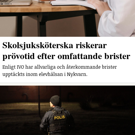
Skolsjuksköterska riskerar
prövotid efter omfattande brister
Enligt IVO har allvarliga och återkommande brister
upptäckts inom elevhälsan i Nykvarn.