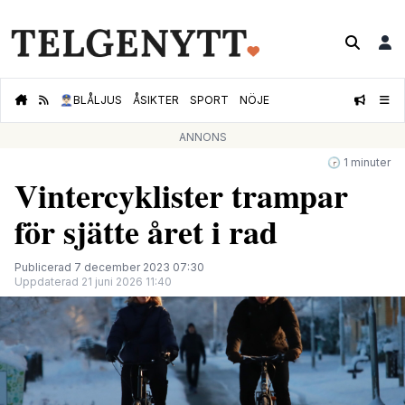
👮🏻‍♂️
BLÅLJUS
ÅSIKTER
SPORT
NÖJE
ANNONS
🕝 1 minuter
Vintercyklister trampar
för sjätte året i rad
Publicerad 7 december 2023 07:30
Uppdaterad 21 juni 2026 11:40