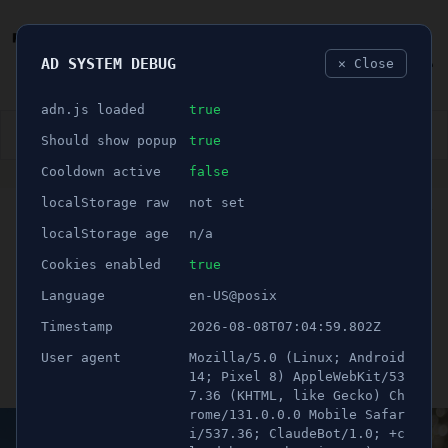
AD SYSTEM DEBUG
✕ Close
🐛
adn.js loaded
true
👮🏻‍♂️
BLÅLJUS
ÅSIKTER
SPORT
NÖJE
Should show popup
true
Cooldown active
false
ANNONS
localStorage raw
not set
NYKVARNS KOMMUN,
🕝 2 minuter
SÖDERTÄLJE KOMMUN
localStorage age
n/a
Villor i Södertälje mot
Cookies enabled
true
högre elräkningar än
Language
en-US@posix
andra kommuner
Timestamp
2026-08-08T07:04:59.802Z
User agent
Mozilla/5.0 (Linux; Android
Publicerad 24 december 2022 09:00
14; Pixel 8) AppleWebKit/53
Uppdaterad 21 juni 2026 12:28
7.36 (KHTML, like Gecko) Ch
rome/131.0.0.0 Mobile Safar
i/537.36; ClaudeBot/1.0; +c