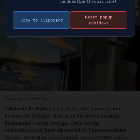
laudebot@anthropic.com)
Reset popup
Copy to clipboard
cooldown
Foto: Alexander Isa.
Villahushåll i Nykvarn och Södertälje kommun kan
komma att få högre elräkning än nästan samtliga
kommuner i södra Sverige. Trots det får
Södertäljeborna lägre elprisstöd än i grannområdet.
Notan i december kan landa på nästan 13 000 kronor