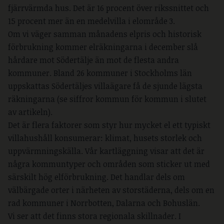
fjärrvärmda hus. Det är 16 procent över rikssnittet och
15 procent mer än en medelvilla i elområde 3.
Om vi väger samman månadens elpris och historisk
förbrukning kommer elräkningarna i december slå
hårdare mot Södertälje än mot de flesta andra
kommuner. Bland 26 kommuner i Stockholms län
uppskattas Södertäljes villaägare få de sjunde lägsta
räkningarna (se siffror kommun för kommun i slutet
av artikeln).
Det är flera faktorer som styr hur mycket el ett typiskt
villahushåll konsumerar: klimat, husets storlek och
uppvärmningskälla. Vår kartläggning visar att det är
några kommuntyper och områden som sticker ut med
särskilt hög elförbrukning. Det handlar dels om
välbärgade orter i närheten av storstäderna, dels om en
rad kommuner i Norrbotten, Dalarna och Bohuslän.
Vi ser att det finns stora regionala skillnader. I