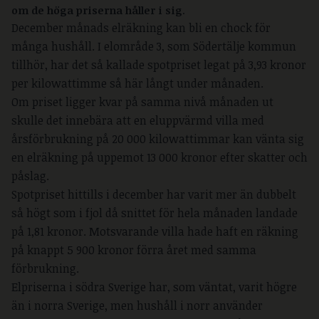
om de höga priserna håller i sig
.
December månads elräkning kan bli en chock för
många hushåll. I elområde 3, som Södertälje kommun
tillhör, har det så kallade spotpriset legat på 3,93 kronor
per kilowattimme så här långt under månaden.
Om priset ligger kvar på samma nivå månaden ut
skulle det innebära att en eluppvärmd villa med
årsförbrukning på 20 000 kilowattimmar kan vänta sig
en elräkning på uppemot 13 000 kronor efter skatter och
påslag.
Spotpriset hittills i december har varit mer än dubbelt
så högt som i fjol då snittet för hela månaden landade
på 1,81 kronor. Motsvarande villa hade haft en räkning
på knappt 5 900 kronor förra året med samma
förbrukning.
Elpriserna i södra Sverige har, som väntat, varit högre
än i norra Sverige, men hushåll i norr använder