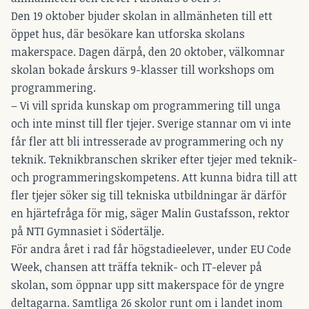
Den 19 oktober bjuder skolan in allmänheten till ett
öppet hus, där besökare kan utforska skolans
makerspace. Dagen därpå, den 20 oktober, välkomnar
skolan bokade årskurs 9-klasser till workshops om
programmering.
– Vi vill sprida kunskap om programmering till unga
och inte minst till fler tjejer. Sverige stannar om vi inte
får fler att bli intresserade av programmering och ny
teknik. Teknikbranschen skriker efter tjejer med teknik-
och programmeringskompetens. Att kunna bidra till att
fler tjejer söker sig till tekniska utbildningar är därför
en hjärtefråga för mig, säger Malin Gustafsson, rektor
på NTI Gymnasiet i Södertälje.
För andra året i rad får högstadieelever, under EU Code
Week, chansen att träffa teknik- och IT-elever på
skolan, som öppnar upp sitt makerspace för de yngre
deltagarna. Samtliga 26 skolor runt om i landet inom