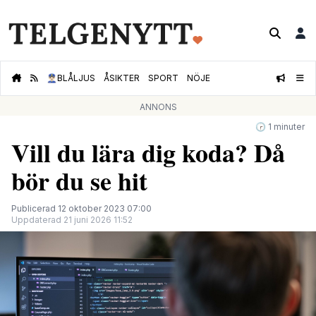
👮🏻‍♂️
BLÅLJUS
ÅSIKTER
SPORT
NÖJE
ANNONS
🕝 1 minuter
Vill du lära dig koda? Då
bör du se hit
Publicerad 12 oktober 2023 07:00
Uppdaterad 21 juni 2026 11:52