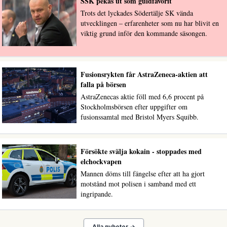
SSK pekas ut som guldfavorit
Trots det lyckades Södertälje SK vända
utvecklingen – erfarenheter som nu har blivit en
viktig grund inför den kommande säsongen.
Fusionsrykten får AstraZeneca-aktien att
falla på börsen
AstraZenecas aktie föll med 6,6 procent på
Stockholmsbörsen efter uppgifter om
fusionssamtal med Bristol Myers Squibb.
Försökte svälja kokain - stoppades med
elchockvapen
Mannen döms till fängelse efter att ha gjort
motstånd mot polisen i samband med ett
ingripande.
Alla nyheter →