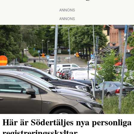
ANNONS
ANNONS
Här är Södertäljes nya personliga
registreringsskyltar