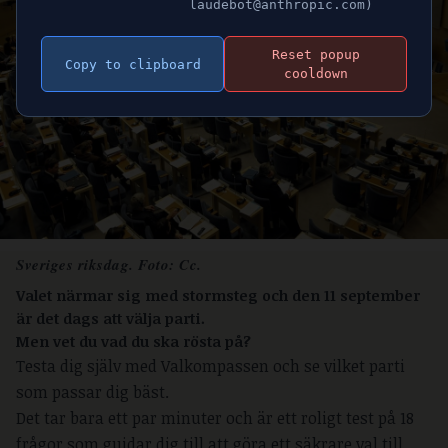
laudebot@anthropic.com)
Reset popup
Copy to clipboard
cooldown
Sveriges riksdag. Foto:
Cc.
Valet närmar sig med stormsteg och den 11 september
är det dags att välja parti.
Men vet du vad du ska rösta på?
Testa dig själv med Valkompassen och se vilket parti
som passar dig bäst.
Det tar bara ett par minuter och är ett roligt test på 18
frågor som guidar dig till att göra ett säkrare val till