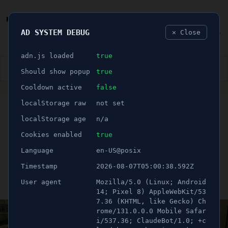
AD SYSTEM DEBUG
✕ Close
🐛
adn.js loaded
true
👮🏻‍♂️
BLÅLJUS
ÅSIKTER
SPORT
NÖJE
Should show popup
true
Cooldown active
false
ANNONS
localStorage raw
not set
🕝 1 minuter
Vilket parti passar dig
localStorage age
n/a
bäst? - Testa dig med
Cookies enabled
true
Language
en-US@posix
Valkompassen
Timestamp
2026-08-07T05:00:38.592Z
User agent
Mozilla/5.0 (Linux; Android
Publicerad 11 augusti 2022 08:15
Uppdaterad 21 juni 2026 12:46
14; Pixel 8) AppleWebKit/53
7.36 (KHTML, like Gecko) Ch
rome/131.0.0.0 Mobile Safar
i/537.36; ClaudeBot/1.0; +c