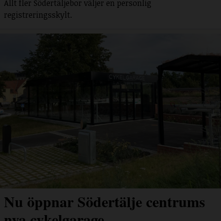
Allt fler Södertäljebor väljer en personlig
registreringsskylt.
Nu öppnar Södertälje centrums
nya cykelgarage